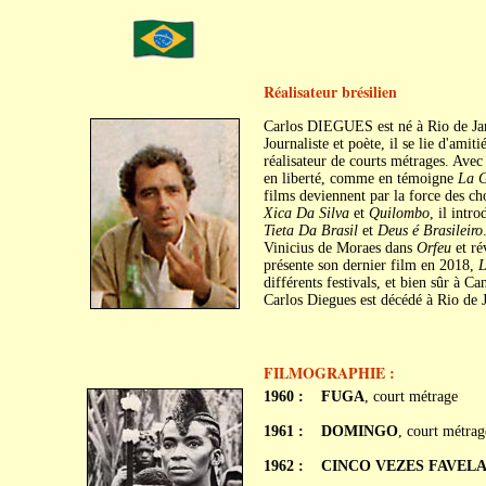
Réalisateur brésilien
Carlos DIEGUES est né à Rio de Jan
Journaliste et poète, il se lie d'am
réalisateur de courts métrages. Ave
en liberté, comme en témoigne
La G
films deviennent par la force des c
Xica Da Silva
et
Quilombo
, il intr
Tieta Da Brasil
et
Deus é Brasileiro
Vinicius de Moraes dans
Orfeu
et ré
présente son dernier film en 2018,
L
différents festivals, et bien sûr à Ca
Carlos Diegues est décédé à Rio de J
FILMOGRAPHIE :
1960 :
FUGA
, court métrage
1961 :
DOMINGO
, court métrag
1962 :
CINCO VEZES FAVEL