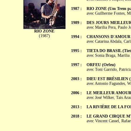
1987 :
RIO ZONE (Um Trem para
avec Guilherme Fontes, Mi
1989 :
DES JOURS MEILLEURS 
avec Marilia Pera, Paulo J
RIO ZONE
(1987)
1994 :
CHANSONS D'AMOUR DE
avec Catarina Abdala, Car
1995 :
TIETA DO BRASIL (Tieta
avec Sonia Braga, Marilia
1997 :
ORFEU (Orfeu)
avec Toni Garrido, Patric
2003 :
DIEU EST BRÉSILIEN (De
avec Antonio Fagundes, W
2006 :
LE MEILLEUR AMOUR 
avec José Wilker, Tais Ara
2013 :
LA RIVIÈRE DE LA FOI 
2018 :
LE GRAND CIRQUE MYST
avec Vincent Cassel, Rafa