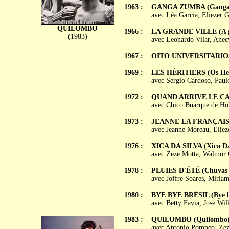
1963 :
GANGA ZUMBA (Ganga
avec Léa Garcia, Eliezer 
QUILOMBO
1966 :
LA GRANDE VILLE (A g
(1983)
avec Leonardo Vilar, Anecy
1967 :
OITO UNIVERSITARIO
1969 :
LES HÉRITIERS (Os Her
avec Sergio Cardoso, Paulo
1972 :
QUAND ARRIVE LE CARN
avec Chico Buarque de Ho
1973 :
JEANNE LA FRANÇAISE 
avec Jeanne Moreau, Eliez
1976 :
XICA DA SILVA (Xica Da
avec Zeze Motta, Walmor C
1978 :
PLUIES D'ÉTÉ (Chuvas 
avec Joffre Soares, Miriam
1980 :
BYE BYE BRÉSIL (Bye by
avec Betty Favia, Jose Wil
1983 :
QUILOMBO (Quilombo
avec Antonio Pompeo, Zeze