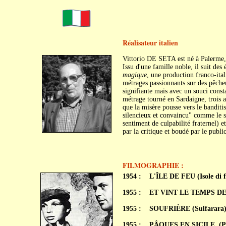
Réalisateur italien
Vittorio DE SETA est né à Palerme,
Issu d'une famille noble, il suit des
magique
, une production franco-ital
métrages passionnants sur des pêche
signifiante mais avec un souci const
métrage tourné en Sardaigne, trois a
que la misère pousse vers le banditi
silencieux et convaincu" comme le 
sentiment de culpabilité fraternel) e
par la critique et boudé par le public
FILMOGRAPHIE :
1954 :
L'ÎLE DE FEU (Isole di 
1955 :
ET VINT LE TEMPS DE L'
1955 :
SOUFRIÈRE (Sulfarara
1955 :
PÂQUES EN SICILE, (Pas