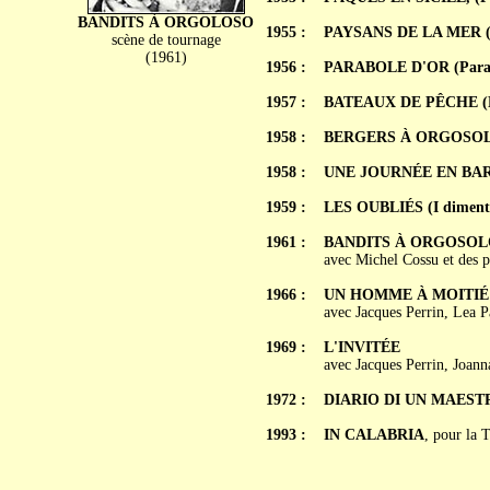
BANDITS À ORGOLOSO
1955 :
PAYSANS DE LA MER (C
scène de tournage
(1961)
1956 :
PARABOLE D'OR (Parab
1957 :
BATEAUX DE PÊCHE (Pe
1958 :
BERGERS À ORGOSOLO (
1958 :
UNE JOURNÉE EN BARBA
1959 :
LES OUBLIÉS (I dimenti
1961 :
BANDITS À ORGOSOLO (
avec Michel Cossu et des 
1966 :
UN HOMME À MOITIÉ (
avec Jacques Perrin, Lea P
1969 :
L'INVITÉE
avec Jacques Perrin, Joann
1972 :
DIARIO DI UN MAEST
1993 :
IN CALABRIA
, pour la 