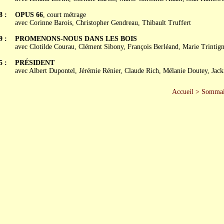
8 :
OPUS 66
, court métrage
avec Corinne Barois, Christopher Gendreau, Thibault Truffert
9 :
PROMENONS-NOUS DANS LES BOIS
avec Clotilde Courau, Clément Sibony, François Berléand, Marie Trintig
5 :
PRÉSIDENT
avec Albert Dupontel, Jérémie Rénier, Claude Rich, Mélanie Doutey, Jack
Accueil
>
Sommai