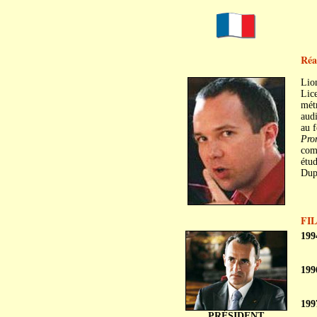
Réa
Lio
Lice
mét
audi
au f
Pro
com
étud
Dup
FI
199
199
199
PRÉSIDENT