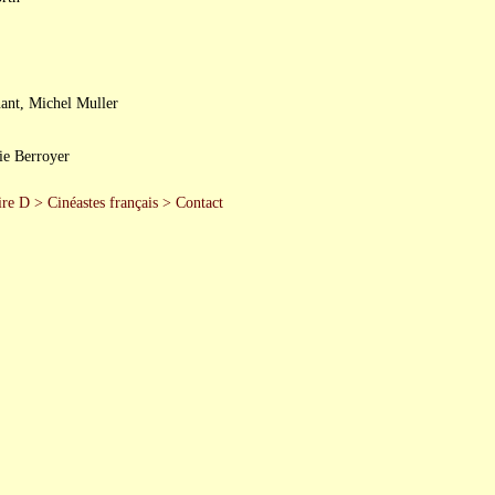
nant, Michel Muller
ie Berroyer
re D
>
Cinéastes français
>
Contact