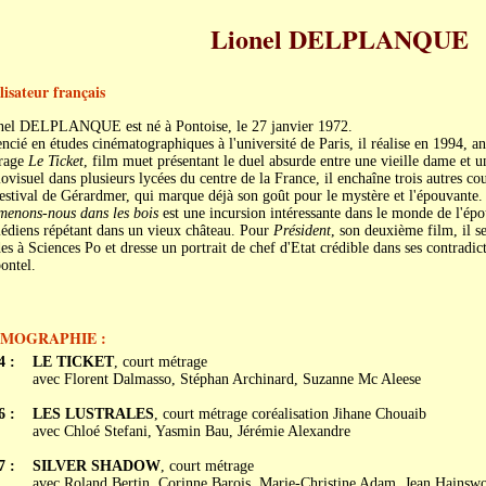
Lionel DELPLANQUE
lisateur français
nel DELPLANQUE est né à Pontoise, le 27 janvier 1972.
ncié en études cinématographiques à l'université de Paris, il réalise en 1994, a
rage
Le Ticket
, film muet présentant le duel absurde entre une vieille dame et u
ovisuel dans plusieurs lycées du centre de la France, il enchaîne trois autres c
estival de Gérardmer, qui marque déjà son goût pour le mystère et l'épouvante
menons-nous dans les bois
est une incursion intéressante dans le monde de l'épo
édiens répétant dans un vieux château. Pour
Président
, son deuxième film, il se
es à Sciences Po et dresse un portrait de chef d'Etat crédible dans ses contradic
ontel.
LMOGRAPHIE :
4 :
LE TICKET
, court métrage
avec Florent Dalmasso, Stéphan Archinard, Suzanne Mc Aleese
6 :
LES LUSTRALES
, court métrage coréalisation Jihane Chouaib
avec Chloé Stefani, Yasmin Bau, Jérémie Alexandre
7 :
SILVER SHADOW
, court métrage
avec Roland Bertin, Corinne Barois, Marie-Christine Adam, Jean Hainswo