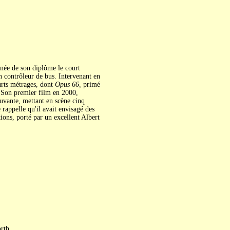
nnée de son diplôme le court
n contrôleur de bus. Intervenant en
ourts métrages, dont
Opus 66,
primé
. Son premier film en 2000,
uvante, mettant en scène cinq
 rappelle qu'il avait envisagé des
tions, porté par un excellent Albert
rth