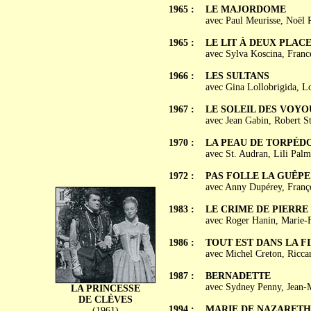
1965 :
LE MAJORDOME
avec Paul Meurisse, Noël 
1965 :
LE LIT À DEUX PLAC
avec Sylva Koscina, Franc
1966 :
LES SULTANS
avec Gina Lollobrigida, Lo
1967 :
LE SOLEIL DES VOYO
avec Jean Gabin, Robert S
1970 :
LA PEAU DE TORPÉD
avec St. Audran, Lili Palm
1972 :
PAS FOLLE LA GUÊPE
avec Anny Dupérey, Franço
1983 :
LE CRIME DE PIERRE
avec Roger Hanin, Marie-F
1986 :
TOUT EST DANS LA F
avec Michel Creton, Ricca
1987 :
BERNADETTE
avec Sydney Penny, Jean-
LA PRINCESSE
DE CLÈVES
1994 :
MARIE DE NAZARETH
(1961)