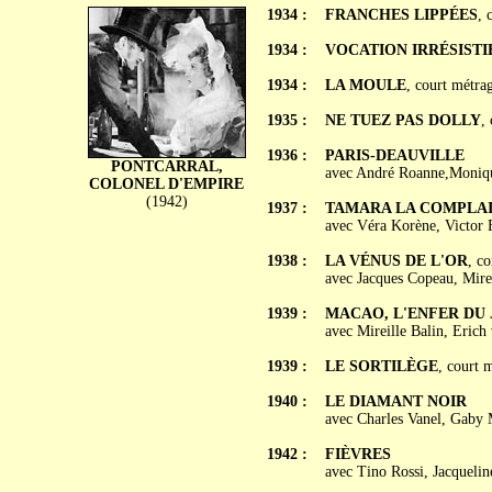
1934 :
FRANCHES LIPPÉES
, 
1934 :
VOCATION IRRÉSISTI
1934 :
LA MOULE
, court métra
1935 :
NE TUEZ PAS DOLLY
,
1936 :
PARIS-DEAUVILLE
PONTCARRAL,
avec André Roanne,Moniqu
COLONEL D'EMPIRE
(1942)
1937 :
TAMARA LA COMPLA
avec Véra Korène, Victor F
1938 :
LA VÉNUS DE L'OR
, c
avec Jacques Copeau, Mirei
1939 :
MACAO, L'ENFER DU 
avec Mireille Balin, Erich
1939 :
LE SORTILÈGE
, court 
1940 :
LE DIAMANT NOIR
avec Charles Vanel, Gaby 
1942 :
FIÈVRES
avec Tino Rossi, Jacquelin