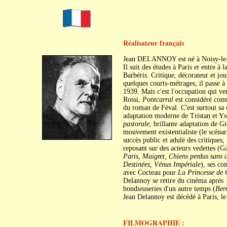
Réalisateur français
Jean DELANNOY est né à Noisy-le-S
Il suit des études à Paris et entre à
Barbéris. Critique, décorateur et jou
quelques courts-métrages, il passe à
1939. Mais c'est l'occupation qui ve
Rossi,
Pontcarral
est considéré comm
du roman de Féval. C'est surtout sa 
adaptation moderne de Tristan et Ys
pastorale
, brillante adaptation de 
mouvement existentialiste (le scénar
succès public et adulé des critiques
reposant sur des acteurs vedettes (Ga
Paris, Maigret, Chiens perdus sans c
Destinées, Vénus Impériale
), ses co
avec Cocteau pour
La Princesse de 
Delannoy se retire du cinéma après
bondieuseries d'un autre temps (
Ber
Jean Delannoy est décédé à Paris, le
FILMOGRAPHIE :