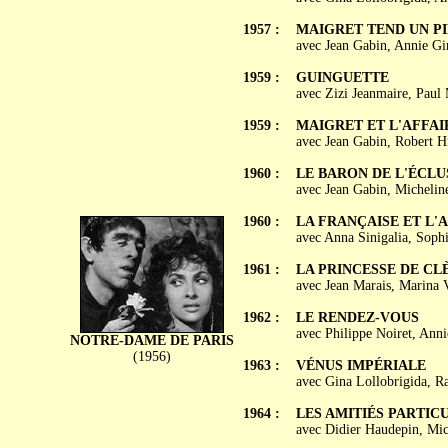
1957 :
MAIGRET TEND UN P
avec Jean Gabin, Annie Gir
1959 :
GUINGUETTE
avec Zizi Jeanmaire, Paul
1959 :
MAIGRET ET L'AFFAI
avec Jean Gabin, Robert Hi
1960 :
LE BARON DE L'ÉCLU
avec Jean Gabin, Micheline
1960 :
LA FRANÇAISE ET L
avec Anna Sinigalia, Soph
1961 :
LA PRINCESSE DE CL
avec Jean Marais, Marina 
1962 :
LE RENDEZ-VOUS
avec Philippe Noiret, Anni
NOTRE-DAME DE PARIS
(1956)
1963 :
VÉNUS IMPÉRIALE
avec Gina Lollobrigida, R
1964 :
LES AMITIÉS PARTIC
avec Didier Haudepin, Mic