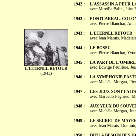
1942 :
L'ASSASSIN A PEUR L
avec Mireille Balin, Jules 
1942 :
PONTCARRAL, COLON
avec Pierre Blanchar, Ann
1943 :
L'ÉTERNEL RETOUR
avec Jean Marais, Madelein
1944 :
LE BOSSU
avec Pierre Blanchar, Yvo
1945 :
LA PART DE L'OMBRE
avec Edwige Feuillère, Jea
L'ÉTERNEL RETOUR
(1943)
1946 :
LA SYMPHONIE PAST
avec Michèle Morgan, Pier
1947 :
LES JEUX SONT FAITS
avec Marcello Pagliero, M
1948 :
AUX YEUX DU SOUVE
avec Michèle Morgan, Jean
1949 :
LE SECRET DE MAYE
avec Jean Marais, Dominiq
1950 :
DIEU A BESOIN DES 