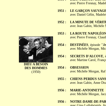
avec Pierre Fresnay, Madel
1951 :
LE GARÇON SAUVAG
avec Daniel Gélin, Madelei
1952 :
LA MINUTE DE VÉRIT
avec Jean Gabin, Michèle 
1953 :
LA ROUTE NAPOLÉO
avec Pierre Fresnay, Clau
1954 :
DESTINÉES
, épisode
"J
avec Michèle Morgan, Mich
1954 :
SECRETS D'ALCOVE
, 
avec Martine Carol, Franço
DIEU A BESOIN
1954 :
OBSESSION
DES HOMMES
avec Michèle Morgan, Raf 
(1950)
1955 :
CHIENS PERDUS SANS
avec Jean Gabin, Anne Doa
1956 :
MARIE-ANTOINETTE
avec Michèle Morgan, Jacq
1956 :
NOTRE-DAME-DE-PAR
avec Gina Lollobrigida, An