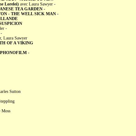
 Lorelei)
avec Laura Sawyer -
PANESE TEA GARDEN -
ON - THE WELL SICK MAN -
OLLANDE
SUSPICION
er -
 -
r, Laura Sawyer
TH OF A VIKING
 PHONOFILM -
arles Sutton
teppling
e Moss