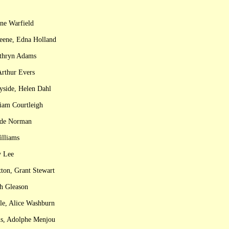
ene Warfield
eene, Edna Holland
athryn Adams
Arthur Evers
yside, Helen Dahl
liam Courtleigh
ude Norman
illiams
y Lee
ton, Grant Stewart
ph Gleason
le, Alice Washburn
ms, Adolphe Menjou