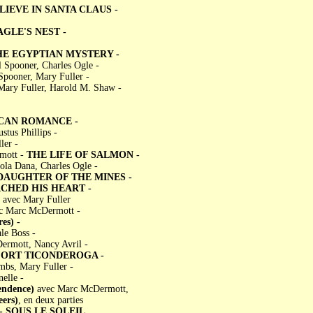
LIEVE IN SANTA CLAUS -
GLE'S NEST -
HE EGYPTIAN MYSTERY -
 Spooner, Charles Ogle -
Spooner, Mary Fuller -
ary Fuller, Harold M. Shaw -
CAN ROMANCE -
stus Phillips -
ler -
mott -
THE LIFE OF SALMON -
la Dana, Charles Ogle -
 DAUGHTER OF THE MINES -
CHED HIS HEART -
avec Mary Fuller
c Marc McDermott -
es) -
le Boss -
ermott, Nancy Avril -
FORT TICONDEROGA -
bs, Mary Fuller -
elle -
ndence)
avec Marc McDermott,
ers)
, en deux parties
-
SOUS LE SOLEIL