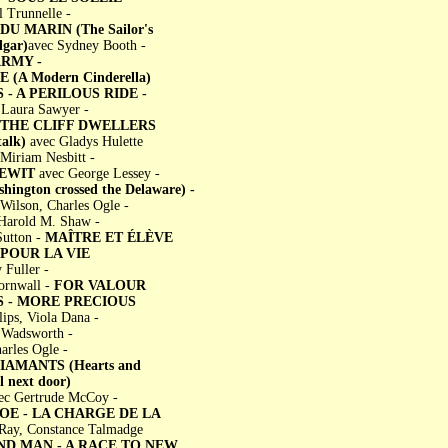
 Trunnelle -
 MARIN (The Sailor's
lgar)
avec Sydney Booth -
RMY -
A Modern Cinderella)
- A PERILOUS RIDE -
 Laura Sawyer -
 THE CLIFF DWELLERS
alk)
avec Gladys Hulette
Miriam Nesbitt -
EWIT
avec George Lessey -
on crossed the Delaware) -
Wilson, Charles Ogle -
Harold M. Shaw -
Sutton -
MAÎTRE ET ÉLÈVE
POUR LA VIE
Fuller -
ornwall -
FOR VALOUR
 - MORE PRECIOUS
ips, Viola Dana -
 Wadsworth -
arles Ogle -
AMANTS (Hearts and
 next door)
ec Gertrude McCoy -
OE - LA CHARGE DE LA
Ray, Constance Talmadge
D MAN - A RACE TO NEW