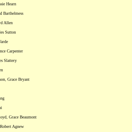
ssie Hearn
rd Barthelmess
rd Allen
es Sutton
Warde
nce Carpenter
s Slattery
en
)
son, Grace Bryant
ang
ni
Floyd, Grace Beaumont
, Robert Agnew