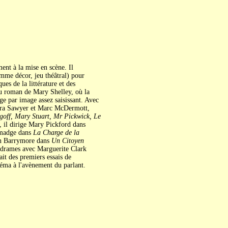
ent à la mise en scène. Il
omme décor, jeu théâtral) pour
es de la littérature et des
du roman de Mary Shelley, où la
ge par image assez saisissant. Avec
aura Sawyer et Marc McDermott,
goff, Mary Stuart, Mr Pickwick, Le
, il dirige Mary Pickford dans
lmadge dans
La Charge de la
n Barrymore dans
Un Citoyen
drames avec Marguerite Clark
fait des premiers essais de
néma à l'avènement du parlant.