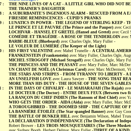
7 :
THE NINE LIVES OF A CAT - A LITTLE GIRL WHO DID NOT BE
THE TRAINER'S DAUGHTER
8 :
A SUBURBANITE'S INGENIOUS ALARM - RESCUED FROM A EA
FIRESIDE REMINISCENCES - CUPID'S PRANKS
9 :
LUNATICS IN POWER - THE LEGEND OF STERLING KEEP - T
LE PRINCE ET LE PAUVRE (The Prince and the Pauper)
avec Cecil
LOCHIVAR - HANSEL ET GRETEL (Hansel and Gretel)
avec Cecil 
COMÉDIE ET TRAGÉDIE - A ROSE OF THE TENDERLOIN
avec M
BARBE-BLEUE (Bluebeard)
avec Charles Ogle, Mary Fuller -
LE VOLEUR DE LUMIÈRE (The Keeper of the Light)
0 :
HIS FIRST VALENTINE
avec Mabel Trunelle -
A CENTRAL AMERI
FRANKENSTEIN (Frankenstein)
avec Mary Fuller, Charles Ogle, Augu
MICHEL STROGOFF (Michael Strogoff)
avec Charles Ogle, Mary Ful
THE PRINCESS AND THE PEASANT
avec Mary Fuller, Marc McDer
UN CHANT DE NOËL (A Christmas Carol)
avec Marc McDermott, Vio
THE STARS AND STRIPES - FROM TYRANNY TO LIBERTY - A
AN UNSELFISH LOVE
avec Laura Sawyer -
THE SONG THAT REA
MORE THAN HIS DUTY - THE HOUSE OF THE SEVEN GABLES
1 :
IN THE DAYS OF CHIVALRY - LE MAHARAJAH (The Rajah)
ave
LE DOCTEUR (The Doctor) - ENTRE DEUX FEUX (Between two fir
LA RANÇON DU CHEF INDIEN (The Ransom of Red Chief)
avec Ya
WHO GETS THE ORDER - AIDA (Aida)
avec Mary Fuller, Marc McD
A TOROUGHBRED - THE DOOMED SHIP - THE CAPTURE OF 
LA BANNIÈRE ÉTOILÉE (The Star spangled Banner)
avec Guy Coom
THE BATTLE OF BUNKER HILL
avec Benjamin Wilson, Mabel Trunn
LA DÉCLARATION D'INDÉPENDANCE (The Declaration of Indepe
Robert Brower -
LES TROIS MOUSQUETAIRES (The Three Muskete
avec Sydney Booth, Herbert Delmar, Mary Fuller -
THREE OF A KIND 