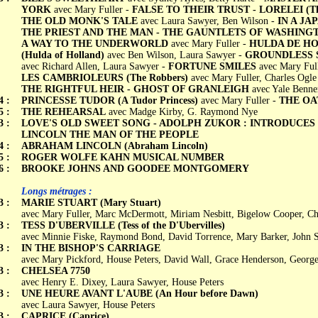
YORK
avec Mary Fuller -
FALSE TO THEIR TRUST - LORELEI (The
THE OLD MONK'S TALE
avec Laura Sawyer, Ben Wilson -
IN A JA
THE PRIEST AND THE MAN - THE GAUNTLETS OF WASHINGT
A WAY TO THE UNDERWORLD
avec Mary Fuller -
HULDA DE H
(Hulda of Holland)
avec Ben Wilson, Laura Sawyer -
GROUNDLESS 
avec Richard Allen, Laura Sawyer -
FORTUNE SMILES
avec Mary Full
LES CAMBRIOLEURS (The Robbers)
avec Mary Fuller, Charles Ogle
THE RIGHTFUL HEIR - GHOST OF GRANLEIGH
avec Yale Benne
4 :
PRINCESSE TUDOR (A Tudor Princess)
avec Mary Fuller -
THE OA
5 :
THE REHEARSAL
avec Madge Kirby, G. Raymond Nye
3 :
LOVE'S OLD SWEET SONG - ADOLPH ZUKOR : INTRODUCES
LINCOLN THE MAN OF THE PEOPLE
4 :
ABRAHAM LINCOLN (Abraham Lincoln)
5 :
ROGER WOLFE KAHN MUSICAL NUMBER
6 :
BROOKE JOHNS AND GOODEE MONTGOMERY
Longs métrages :
3 :
MARIE STUART (Mary Stuart)
avec Mary Fuller, Marc McDermott, Miriam Nesbitt, Bigelow Cooper, Ch
3 :
TESS D'UBERVILLE (Tess of the D'Ubervilles)
avec Minnie Fiske, Raymond Bond, David Torrence, Mary Barker, John S
3 :
IN THE BISHOP'S CARRIAGE
avec Mary Pickford, House Peters, David Wall, Grace Henderson, Georg
3 :
CHELSEA 7750
avec Henry E. Dixey, Laura Sawyer, House Peters
3 :
UNE HEURE AVANT L'AUBE (An Hour before Dawn)
avec Laura Sawyer, House Peters
3 :
CAPRICE (Caprice)