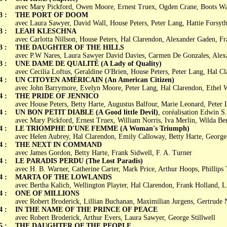
avec Mary Pickford, Owen Moore, Ernest Truex, Ogden Crane, Boots Wa
3 :
THE PORT OF DOOM
avec Laura Sawyer, David Wall, House Peters, Peter Lang, Hattie Forsyt
3 :
LEAH KLESCHNA
avec Carlotta Nillson, House Peters, Hal Clarendon, Alexander Gaden, F
3 :
THE DAUGHTER OF THE HILLS
avec P.W Nares, Laura Sawyer David Davies, Carmen De Gonzales, Alex
3 :
UNE DAME DE QUALITÉ (A Lady of Quality)
avec Cecilia Loftus, Geraldine O'Brien, House Peters, Peter Lang, Hal C
4 :
UN CITOYEN AMÉRICAIN (An American Citizen)
avec John Barrymore, Evelyn Moore, Peter Lang, Hal Clarendon, Ethel 
4 :
THE PRIDE OF JENNICO
avec House Peters, Betty Harte, Augustus Balfour, Marie Leonard, Peter 
4 :
UN BON PETIT DIABLE (A Good little Devil)
, coréalisation Edwin S.
avec Mary Pickford, Ernest Truex, William Norris, Iva Merlin, Wilda Be
4 :
LE TRIOMPHE D'UNE FEMME (A Woman's Triumph)
avec Helen Aubrey, Hal Clarendon, Emily Calloway, Betty Harte, Georg
4 :
THE NEXT IN COMMAND
avec James Gordon, Betty Harte, Frank Sidwell, F. A. Turner
4 :
LE PARADIS PERDU (The Lost Paradis)
avec H. B. Warner, Catherine Carter, Mark Price, Arthur Hoops, Phillips
4 :
MARTA OF THE LOWLANDS
avec Bertha Kalich, Wellington Playter, Hal Clarendon, Frank Holland, Li
4 :
ONE OF MILLIONS
avec Robert Broderick, Lillian Buchanan, Maximilian Jurgens, Gertrude
4 :
IN THE NAME OF THE PRINCE OF PEACE
avec Robert Broderick, Arthur Evers, Laura Sawyer, George Stillwell
5 :
THE DAUGHTER OF THE PEOPLE