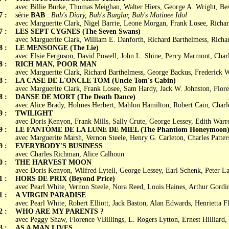
avec Billie Burke, Thomas Meighan, Walter Hiers, George A. Wright, Be
7 :
série
BAB
:
Bab's Diary, Bab's Burglar, Bab's Matinee Idol
avec Marguerite Clark, Nigel Barrie, Leone Morgan, Frank Losee, Richa
7 :
LES SEPT CYGNES (The Seven Swans)
avec Marguerite Clark, William E. Danforth, Richard Barthelmess, Richa
8 :
LE MENSONGE (The Lie)
avec Elsie Ferguson, David Powell, John L. Shine, Percy Marmont, Charl
8 :
RICH MAN, POOR MAN
avec Marguerite Clark, Richard Barthelmess, George Backus, Frederick 
8 :
LA CASE DE L'ONCLE TOM (Uncle Tom's Cabin)
avec Marguerite Clark, Frank Losee, Sam Hardy, Jack W. Johnston, Flore
8 :
DANSE DE MORT (The Death Dance)
avec Alice Brady, Holmes Herbert, Mahlon Hamilton, Robert Cain, Charle
9 :
TWILIGHT
avec Doris Kenyon, Frank Mills, Sally Crute, George Lessey, Edith Warr
9 :
LE FANTÔME DE LA LUNE DE MIEL (The Phantiom Honeymoon
avec Marguerite Marsh, Vernon Steele, Henry G. Carleton, Charles Patter
9 :
EVERYBODY'S BUSINESS
avec Charles Richman, Alice Calhoun
0 :
THE HARVEST MOON
avec Doris Kenyon, Wilfred Lytell, George Lessey, Earl Schenk, Peter L
1 :
HORS DE PRIX (Beyond Price)
avec Pearl White, Vernon Steele, Nora Reed, Louis Haines, Arthur Gordi
1 :
A VIRGIN PARADISE
avec Pearl White, Robert Elliott, Jack Baston, Alan Edwards, Henrietta 
2 :
WHO ARE MY PARENTS ?
avec Peggy Shaw, Florence VBillings, L. Rogers Lytton, Ernest Hilliard
3 :
AS A MAN LIVES