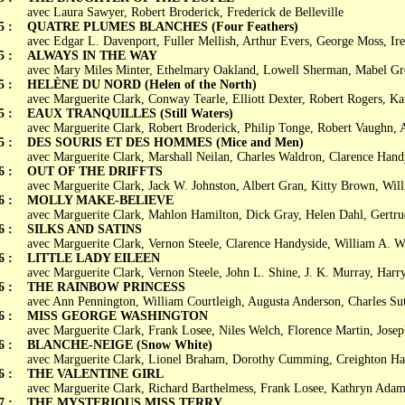
avec Laura Sawyer, Robert Broderick, Frederick de Belleville
5 :
QUATRE PLUMES BLANCHES (Four Feathers)
avec Edgar L. Davenport, Fuller Mellish, Arthur Evers, George Moss, Ir
5 :
ALWAYS IN THE WAY
avec Mary Miles Minter, Ethelmary Oakland, Lowell Sherman, Mabel Gr
5 :
HELÈNE DU NORD (Helen of the North)
avec Marguerite Clark, Conway Tearle, Elliott Dexter, Robert Rogers, K
5 :
EAUX TRANQUILLES (Still Waters)
avec Marguerite Clark, Robert Broderick, Philip Tonge, Robert Vaughn, 
5 :
DES SOURIS ET DES HOMMES (Mice and Men)
avec Marguerite Clark, Marshall Neilan, Charles Waldron, Clarence Hand
6 :
OUT OF THE DRIFFTS
avec Marguerite Clark, Jack W. Johnston, Albert Gran, Kitty Brown, Wil
6 :
MOLLY MAKE-BELIEVE
avec Marguerite Clark, Mahlon Hamilton, Dick Gray, Helen Dahl, Gertr
6 :
SILKS AND SATINS
avec Marguerite Clark, Vernon Steele, Clarence Handyside, William A. W
6 :
LITTLE LADY EILEEN
avec Marguerite Clark, Vernon Steele, John L. Shine, J. K. Murray, Harr
6 :
THE RAINBOW PRINCESS
avec Ann Pennington, William Courtleigh, Augusta Anderson, Charles Sut
6 :
MISS GEORGE WASHINGTON
avec Marguerite Clark, Frank Losee, Niles Welch, Florence Martin, Jose
6 :
BLANCHE-NEIGE (Snow White)
avec Marguerite Clark, Lionel Braham, Dorothy Cumming, Creighton Ha
6 :
THE VALENTINE GIRL
avec Marguerite Clark, Richard Barthelmess, Frank Losee, Kathryn Ada
7 :
THE MYSTERIOUS MISS TERRY