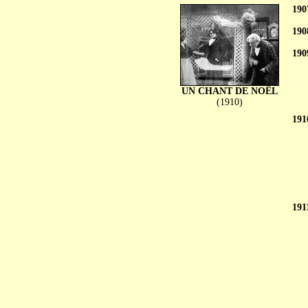
190
190
190
UN CHANT DE NOËL
(1910)
191
191