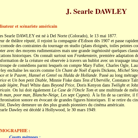
J. Searle DAWLEY
lisateur et scénariste américain
es Searle DAWLEY est né à Del Norte (Colorado), le 13 mai 1877.
ur de théâtre réputé, il rejoint la compagnie d'Edison dès 1907 et passe rapidem
ccomode des contraintes du tournage en studio (plans éloignés, toiles peintes c
ter avec des moyens rudimentaires mais une grande ingéniosité quelques classiqu
ations historiques. On connaît surtout son
Frankenstein
, première adaptation 
sformation de la créature est observée à travers un hublot avec un truquage ima
 troupe de comédiens parmi lesquels on compte Mary Fuller, Charles Ogle, L
ley enchaîne les succès comme
Un Chant de Noël
d'après Dickens,
Michel Stro
ce et le Pauvre, Hansel et Gretel
ou
Hulda de Hollande
. Passé au long métrage
rice
et
Un bon petit Diable
, Minnie Fiske dans
Tess d'Uberville
, Constance Ta
ade légère
, Pearl White dans
Beyond Price
, Doris Kenyon dans
Twilight
et Joh
ricain
. On lui doit également
La Case de l'Oncle Tom
et une multitude de mélo
h man, poor man, Blanche-Neige, Les sept Cygnes
). À la fin de sa carrière, il 
hronisation sonore en évocant de grandes figures historiques. Il se retire du ci
lié, Dawley demeure un des plus grands pionniers du cinéma américain.
Searle Dawley est décédé à Hollywood, le 30 mars 1949.
LMOGRAPHIE :
Courts métrages :