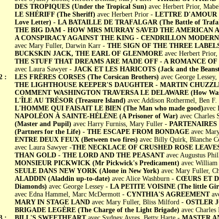
DES TROPIQUES (Under the Tropical Sun)
avec Herbert Prior, Mabel
LE SHÉRIFF (The Sheriff)
avec Herbert Prior -
LETTRE D'AMOUR DU
Love Letter) - LA BATAILLE DE TRAFALGAR (The Battle of Trafa
THE BIG DAM - HOW MRS MURRAY SAVED THE AMERICAN A
A CONSPIRACY AGAINST THE KING - CENDRILLON MODERNE (
avec Mary Fuller, Darwin Karr -
THE SIGN OF THE THREE LABELS 
BUCKSKIN JACK, THE EARL OF GLENMORE
avec Herbert Prior,
THE STUFF THAT DREAMS ARE MADE OFF - A ROMANCE OF
avec Laura Sawyer -
JACK ET LES HARICOTS (Jack and the Beanst
2 :
LES FRÈRES CORSES (The Corsican Brothers)
avec George Lessey, 
THE LIGHTHOUSE KEEPER'S DAUGHTER - MARTIN CHUZZL
COMMENT WASHINGTON TRAVERSA LE DELAWARE (How Washingt
L'ÎLE AU TRÉSOR (Treasure Island)
avec Addison Rothermel, Ben F. 
L'HOMME QUI FAISAIT LE BIEN (The Man who made good)
avec 
NAPOLÉON À SAINTE-HÉLÈNE (A Prisoner of War)
avec Charles 
(Master and Pupil)
avec Harry Furniss, Mary Fuller -
PARTENAIRES 
(Partners for the Life) - THE ESCAPE FROM BONDAGE
avec Mary 
ENTRE DEUX FEUX (Between two fires)
avec Billy Quirk, Blanche C
avec Laura Sawyer -
THE NECKLACE OF CRUSHED ROSE LEAVES
THAN GOLD - THE LORD AND THE PEASANT
avec Augustus Phill
MONSIEUR PICKWICK (Mr Pickwick's Predicament)
avec William
SEULE DANS NEW YORK (Alone in New York)
avec Mary Fuller, Ch
ALADDIN (Aladdin up-to-date)
avec Alice Washburn -
CŒURS ET DI
Diamonds)
avec George Lessey -
LA PETITE VOISINE (The little Girl
avec Edna Hammel, Marc McDermott -
CYNTHIA'S AGREEMENT
av
MARY IN STAGE LAND
avec Mary Fuller, Bliss Milford -
OSTLER J
BRIGADE LEGÈRE (The Charge of the Light Brigade)
avec Charles 
3 :
BILL'S SWEETHEART
avec Sydney Ayres, Betty Harte -
MASTER AN