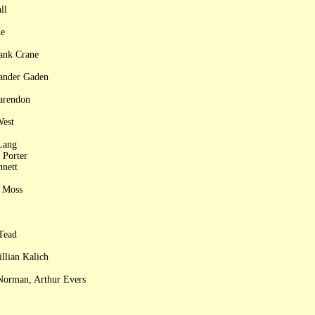
ll
he
rank Crane
ander Gaden
larendon
West
Lang
 Porter
nnett
e Moss
 Tead
llian Kalich
 Norman, Arthur Evers