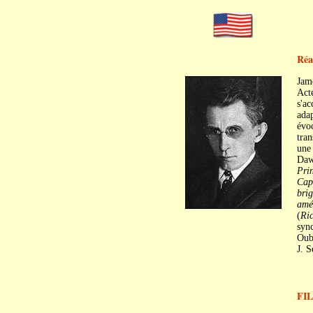
Réa
Jam
Acte
s'ac
adap
évoc
tran
une
Daw
Prin
Cap
brig
amé
(
Ric
sync
Oub
J. 
FI
c
c