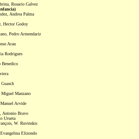
brina, Rosario Galvez
fancia)
ndez, Andrea Palma
e, Hector Godoy
rano, Pedro Armendariz
onso Arau
ia Rodrigues
o Benedico
viera
a Guasch
r, Miguel Manzano
, Manuel Arvide
, Antonio Bravo
no Urueta
rançois, W. Ruvinskis
 Evangelina Elizondo