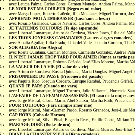
avec Leticia Palma, Carlos Cores, Carmen Montejo, Andrea Palma, Manol
1 :
LE NOIR EST MA COULEUR (Negro es mi color)
avec Marga Lopez, Roberto Cañedo, Rita Montaner, Miguel Torruco, José
2 :
APPRENDS-MOI À EMBRASSER (Enseñame a besar)
avec Rosario Granados, Carlos Navarro, Carlos Cores, Andrea Palma, M
2 :
JE T'ATTENDS TOUJOURS (Te sigo esperando)
avec Libertad Lamarque, Arturo de Cordova, Victor Junco, Lilia del Vall
2 :
LES TROIS JOYEUSES CAMARADES (Las tres alegres comadres)
avec Amalia Aguilar, Lilia Prado, Lilia del Valle, Joaquin Cordero, Tito
2 :
SOR ALEGRIA (Sor Alegría)
avec Rosita Quintana, Carmen Montejo, Carmelita Gonzalez, Andrea Palm
3 :
IL N'EST JAMAIS TROP TARD POUR AIMER (Nunca es tarde par
avec Libertad Lamarque, Roberto Cañedo, José-Elias Moreno, Martha Val
4 :
LA VALEUR DE LA VIE (El valor de vivir)
avec Arturo de Cordova, Rosita Quintana, Maria Douglas, Miguel Angel Fer
4 :
PRISONNIÈRE DU PASSÉ (Prisionera del pasado)
avec Paquita Rico, Joaquin Cordero, Enrique Rambal, Prudencia Grifell,
4 :
QUAND JE PARS (Cuando me vaya)
avec Libertad Lamarque, Miguel Torruco, Julio Villarreal, Hortensia Sant
5 :
L'AFFAIRE DE LA FEMME ASSASSINÉE (El caso de la mujer asesi
avec Jorge Mistral, Gloria Marin, Abel Salazar, Martha Roth, Prudencia G
5 :
POUR TOUJOURS (Para siempre amor mio)
avec Jorge Mistral, Mari-Carmen Pardo, Rosario Granados, José-Luis Men
6 :
CAP HORN (Cabo de Hornos)
avec Jorge Mistral, Silvia Pinal, Eugenio Retes, Emilio Gaete, Miriam T
6 :
MARIAGE DORÉ (Bodas de oro)
avec Libertad Lamarque, Arturo de Cordova, Martha Muares, José-Elias
7 :
DIANE LA CHASSERESSE (La Diana cazadora)