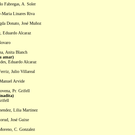
o Fabregas, A. Soler
-Maria Linares Riva
agda Donato, José Muñoz
e, Eduardo Alcaraz
 Novaro
a, Anita Blanch
a amar)
des, Eduardo Alcaraz
riz, Julio Villareal
 Manuel Arvide
ovena, Pr. Grifell
nadita)
rifell
endez, Lilia Martinez
horud, José Guixe
 Moreno, C. Gonzalez