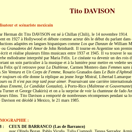
Tito DAVISON
lisateur et scénariste mexicain
ar Herman dit Tito DAVISON est né à Chillan (Chili), le 14 novembre 1914.
ient en 1927 à Hollywood et débute comme acteur dès le début du parlant dans 
ductions adaptées en langues hispaniques comme
Los que Danzan
de William 
e ou
Granaderos del Amor
de John Reinhardt. Il tourne en Argentine son premie
 écrit et réalise plusieurs films musicaux entre 1937 et 1945. Il va trouver le s
rbe mélodrame interprété par Maria Felix. Le cinéaste va devenir un des rois 
rtant un soin particulier à la musique et à la lumière pour mettre en vedette s
a Felix qu'il retrouve pour
La Diablesse
, Carmen Montero dans
Femmes sans 
s
Sin Ventura
et
Un Corps de Femme
, Rosario Granados dans
Le Bain d'Aphrodi
r toujours
où elle donne la réplique au jeune Jorge Mistral, Libertad Lamarque
ours
ou
Il n'est pas trop tard pour aimer
. Poursuivant une carrière internationale
 doux Ennemi, Le Candidat Gonzalez
), à Porto-Rico (
Maîtresse et Gouvernante
 Turner et George Chakiris) et on a la surprise de voir la chanteuse de fado 
ieurs films. Tito Davison a remporté de nombreuses récompenses pendant sa lon
o Davison est décédé à Mexico, le 21 mars 1985.
LMOGRAPHIE :
8 :
CEUX DE BARRANCO (Las de Barranco)
avec Olinda Bozan, Pablo Vicuña, Tulia Ciampoli, Teresa Serrador, Arm