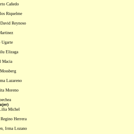
erto Cañedo
rlos Riquelme
, David Reynoso
Martinez
o Ugarte
ilu Elizaga
l Macia
 Mossberg
rma Lazareno
lita Moreno
coechea
jer)
Lilia Michel
 Regino Herrera
en, Irma Lozano