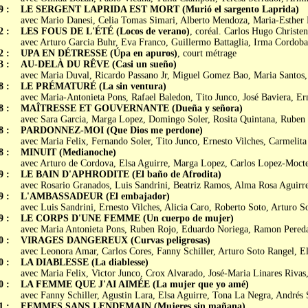
9 :
LE SERGENT LAPRIDA EST MORT (Murió el sargento Laprida)
avec Mario Danesi, Celia Tomas Simari, Alberto Mendoza, Maria-Esther
2 :
LES FOUS DE L'ÉTÉ (Locos de verano)
, coréal. Carlos Hugo Christe
avec Arturo Garcia Buhr, Eva Franco, Guillermo Battaglia, Irma Cordoba
2 :
UPA EN DÉTRESSE (Úpa en apuros)
, court métrage
3 :
AU-DELÀ DU RÊVE (Casi un sueño)
avec Maria Duval, Ricardo Passano Jr, Miguel Gomez Bao, Maria Santos,
8 :
LE PRÉMATURÉ (La sin ventura)
avec Maria-Antonieta Pons, Rafael Baledon, Tito Junco, José Baviera, Er
8 :
MAÎTRESSE ET GOUVERNANTE (Dueña y señora)
avec Sara Garcia, Marga Lopez, Domingo Soler, Rosita Quintana, Ruben
8 :
PARDONNEZ-MOI (Que Dios me perdone)
avec Maria Felix, Fernando Soler, Tito Junco, Ernesto Vilches, Carmelit
8 :
MINUIT (Medianoche)
avec Arturo de Cordova, Elsa Aguirre, Marga Lopez, Carlos Lopez-Moct
9 :
LE BAIN D'APHRODITE (El baño de Afrodita)
avec Rosario Granados, Luis Sandrini, Beatriz Ramos, Alma Rosa Aguirre
9 :
L'AMBASSADEUR (El embajador)
avec Luis Sandrini, Ernesto Vilches, Alicia Caro, Roberto Soto, Arturo S
9 :
LE CORPS D'UNE FEMME (Un cuerpo de mujer)
avec Maria Antonieta Pons, Ruben Rojo, Eduardo Noriega, Ramon Pereda
0 :
VIRAGES DANGEREUX (Curvas peligrosas)
avec Leonora Amar, Carlos Cores, Fanny Schiller, Arturo Soto Rangel, E
0 :
LA DIABLESSE (La diablesse)
avec Maria Felix, Victor Junco, Crox Alvarado, José-Maria Linares Rivas,
0 :
LA FEMME QUE J'AI AIMÉE (La mujer que yo amé)
avec Fanny Schiller, Agustin Lara, Elsa Aguirre, Tona La Negra, Andrés 
1 :
FEMMES SANS LENDEMAIN (Mujeres sin mañana)