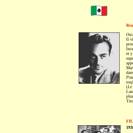
Réa
Osc
Il v
pro
Inc
et y
supe
appo
Mari
dan
Pou
touj
(
Le
Lana
plus
Tit
FI
193