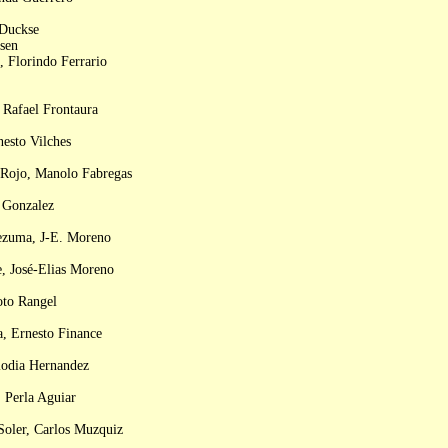
 Duckse
nsen
, Florindo Ferrario
 Rafael Frontaura
nesto Vilches
 Rojo, Manolo Fabregas
a Gonzalez
ezuma, J-E. Moreno
, José-Elias Moreno
oto Rangel
, Ernesto Finance
lodia Hernandez
 Perla Aguiar
Soler, Carlos Muzquiz