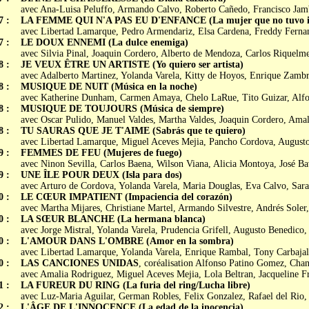
avec Ana-Luisa Peluffo, Armando Calvo, Roberto Cañedo, Francisco Jam
7 :
LA FEMME QUI N'A PAS EU D'ENFANCE (La mujer que no tuvo in
avec Libertad Lamarque, Pedro Armendariz, Elsa Cardena, Freddy Ferna
7 :
LE DOUX ENNEMI (La dulce enemiga)
avec Silvia Pinal, Joaquin Cordero, Alberto de Mendoza, Carlos Riquelm
8 :
JE VEUX ÊTRE UN ARTISTE (Yo quiero ser artista)
avec Adalberto Martinez, Yolanda Varela, Kitty de Hoyos, Enrique Zamb
8 :
MUSIQUE DE NUIT (Música en la noche)
avec Katherine Dunham, Carmen Amaya, Chelo LaRue, Tito Guizar, Alf
8 :
MUSIQUE DE TOUJOURS (Música de siempre)
avec Oscar Pulido, Manuel Valdes, Martha Valdes, Joaquin Cordero, Amal
8 :
TU SAURAS QUE JE T'AIME (Sabrás que te quiero)
avec Libertad Lamarque, Miguel Aceves Mejia, Pancho Cordova, August
9 :
FEMMES DE FEU (Mujeres de fuego)
avec Ninon Sevilla, Carlos Baena, Wilson Viana, Alicia Montoya, José Ba
9 :
UNE ÎLE POUR DEUX (Isla para dos)
avec Arturo de Cordova, Yolanda Varela, Maria Douglas, Eva Calvo, Sar
0 :
LE CŒUR IMPATIENT (Impaciencia del corazón)
avec Martha Mijares, Christiane Martel, Armando Silvestre, Andrés Sole
0 :
LA SŒUR BLANCHE (La hermana blanca)
avec Jorge Mistral, Yolanda Varela, Prudencia Grifell, Augusto Benedico
0 :
L'AMOUR DANS L'OMBRE (Amor en la sombra)
avec Libertad Lamarque, Yolanda Varela, Enrique Rambal, Tony Carbajal
0 :
LAS CANCIONES UNIDAS
, coréalisation Alfonso Patino Gomez, Cha
avec Amalia Rodriguez, Miguel Aceves Mejia, Lola Beltran, Jacqueline F
1 :
LA FUREUR DU RING (La furia del ring/Lucha libre)
avec Luz-Maria Aguilar, German Robles, Felix Gonzalez, Rafael del Rio,
2 :
L'ÂGE DE L'INNOCENCE (La edad de la inocencia)