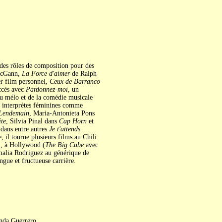
des rôles de composition pour des
McGann,
La Force d'aimer
de Ralph
r film personnel,
Ceux de Barranco
uccès avec
Pardonnez-moi
, un
du mélo et de la comédie musicale
es interprètes féminines comme
Lendemain
, Maria-Antonieta Pons
te
, Silvia Pinal dans
Cap Horn
et
 dans entre autres
Je t'attends
, il tourne plusieurs films au Chili
), à Hollywood (
The Big Cube
avec
Amalia Rodriguez au générique de
gue et fructueuse carrière.
inda Guerrero