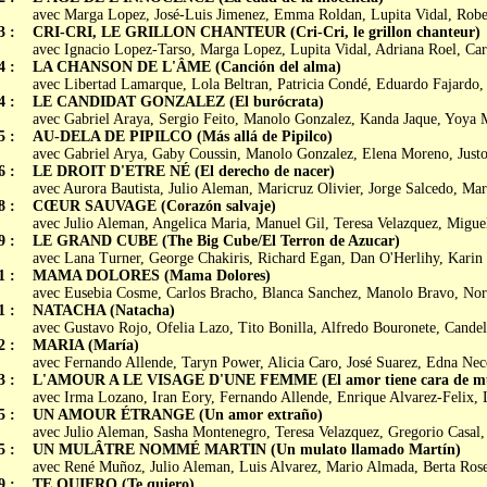
avec Marga Lopez, José-Luis Jimenez, Emma Roldan, Lupita Vidal, Rob
3 :
CRI-CRI, LE GRILLON CHANTEUR (Cri-Cri, le grillon chanteur)
avec Ignacio Lopez-Tarso, Marga Lopez, Lupita Vidal, Adriana Roel, Ca
4 :
LA CHANSON DE L'ÂME (Canción del alma)
avec Libertad Lamarque, Lola Beltran, Patricia Condé, Eduardo Fajardo
4 :
LE CANDIDAT GONZALEZ (El burócrata)
avec Gabriel Araya, Sergio Feito, Manolo Gonzalez, Kanda Jaque, Yoya 
5 :
AU-DELA DE PIPILCO (Más allá de Pipilco)
avec Gabriel Arya, Gaby Coussin, Manolo Gonzalez, Elena Moreno, Just
6 :
LE DROIT D'ETRE NÉ (El derecho de nacer)
avec Aurora Bautista, Julio Aleman, Maricruz Olivier, Jorge Salcedo, Mar
8 :
CŒUR SAUVAGE (Corazón salvaje)
avec Julio Aleman, Angelica Maria, Manuel Gil, Teresa Velazquez, Migue
9 :
LE GRAND CUBE (The Big Cube/El Terron de Azucar)
avec Lana Turner, George Chakiris, Richard Egan, Dan O'Herlihy, Karin
1 :
MAMA DOLORES (Mama Dolores)
avec Eusebia Cosme, Carlos Bracho, Blanca Sanchez, Manolo Bravo, No
1 :
NATACHA (Natacha)
avec Gustavo Rojo, Ofelia Lazo, Tito Bonilla, Alfredo Bouronete, Cande
2 :
MARIA (María)
avec Fernando Allende, Taryn Power, Alicia Caro, José Suarez, Edna Ne
3 :
L'AMOUR A LE VISAGE D'UNE FEMME (El amor tiene cara de mu
avec Irma Lozano, Iran Eory, Fernando Allende, Enrique Alvarez-Felix, 
5 :
UN AMOUR ÉTRANGE (Un amor extraño)
avec Julio Aleman, Sasha Montenegro, Teresa Velazquez, Gregorio Casal,
5 :
UN MULÂTRE NOMMÉ MARTIN (Un mulato llamado Martín)
avec René Muñoz, Julio Aleman, Luis Alvarez, Mario Almada, Berta Ros
9 :
TE QUIERO (Te quiero)