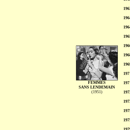
196
196
196
196
196
196
196
197
FEMMES
197
SANS LENDEMAIN
(1951)
197
197
197
197
197