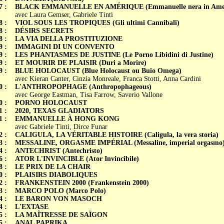
7 :
BLACK EMMANUELLE EN AMÉRIQUE (Emmanuelle nera in Amer
avec Laura Gemser, Gabriele Tinti
8 :
VIOL SOUS LES TROPIQUES (Gli ultimi Cannibali)
8 :
DÉSIRS SECRETS
8 :
LA VIA DELLA PROSTITUZIONE
9 :
IMMAGINI DI UN CONVENTO
9 :
LES PHANTASMES DE JUSTINE (Le Porno Libidini di Justine)
9 :
ET MOURIR DE PLAISIR (Duri a Morire)
9 :
BLUE HOLOCAUST (Blue Holocaust ou Buio Omega)
avec Kieran Canter, Cinzia Monreale, Franca Stotti, Anna Cardini
0 :
L'ANTHROPOPHAGE (Anthropophageous)
avec George Eastman, Tisa Farrow, Saverio Vallone
0 :
PORNO HOLOCAUST
1 :
2020, TEXAS GLADIATORS
1 :
EMMANUELLE À HONG KONG
avec Gabriele Tinti, Dirce Funar
2 :
CALIGULA, LA VÉRITABLE HISTOIRE (Caligula, la vera storia)
3 :
MESSALINE, ORGASME IMPÉRIAL (Messaline, imperial orgasmo
4 :
ANTECHRIST (Antechristo)
6 :
ATOR L'INVINCIBLE (Ator Invincibile)
8 :
LE PRIX DE LA CHAIR
0 :
PLAISIRS DIABOLIQUES
2 :
FRANKENSTEIN 2000 (Frankenstein 2000)
3 :
MARCO POLO (Marco Polo)
4 :
LE BARON VON MASOCH
4 :
L'EXTASE
5 :
LA MAÎTRESSE DE SAÏGON
5 :
ANAL PAPRIKA