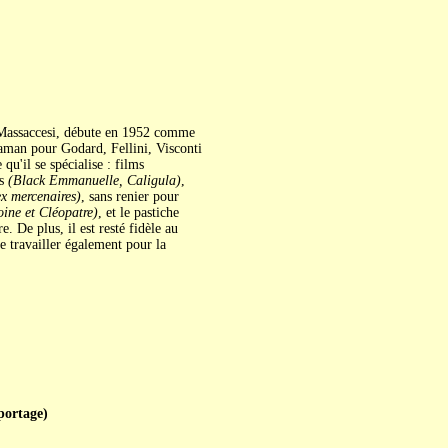
e Massaccesi, débute en 1952 comme
raman pour Godard, Fellini, Visconti
 qu'il se spécialise : films
hs
(Black Emmanuelle, Caligula)
,
ex mercenaires)
, sans renier pour
ine et Cléopatre)
, et le pastiche
. De plus, il est resté fidèle au
 travailler également pour la
ortage)