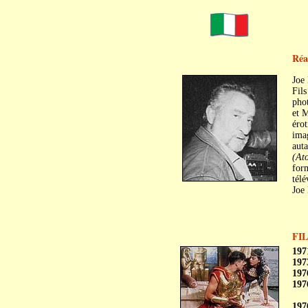
Réal
Joe
Fils
pho
et M
érot
imag
auta
(Ato
form
télé
Joe
FI
197
197
197
197
197