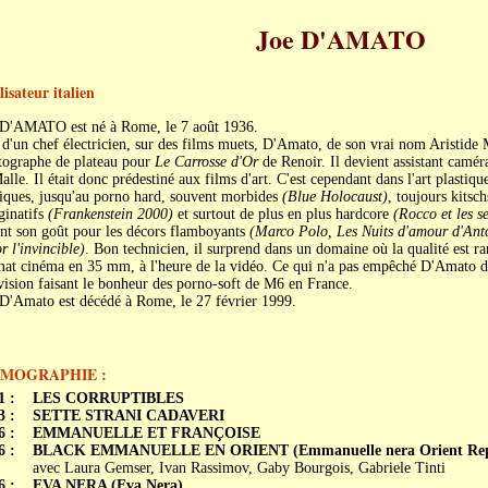
Joe D'AMATO
isateur italien
 D'AMATO est né à Rome, le 7 août 1936.
 d'un chef électricien, sur des films muets, D'Amato, de son vrai nom Aristid
tographe de plateau pour
Le Carrosse d'Or
de Renoir. Il devient assistant camé
alle. Il était donc prédestiné aux films d'art. C'est cependant dans l'art plastique
iques, jusqu'au porno hard, souvent morbides
(Blue Holocaust)
, toujours kitsc
inatifs
(Frankenstein 2000)
et surtout de plus en plus hardcore
(Rocco et les s
nt son goût pour les décors flamboyants
(Marco Polo, Les Nuits d'amour d'Anto
r l'invincible)
. Bon technicien, il surprend dans un domaine où la qualité est rare
at cinéma en 35 mm, à l'heure de la vidéo. Ce qui n'a pas empêché D'Amato de
vision faisant le bonheur des porno-soft de M6 en France.
 D'Amato est décédé à Rome, le 27 février 1999.
LMOGRAPHIE :
1 :
LES CORRUPTIBLES
3 :
SETTE STRANI CADAVERI
6 :
EMMANUELLE ET FRANÇOISE
6 :
BLACK EMMANUELLE EN ORIENT (Emmanuelle nera Orient Rep
avec Laura Gemser, Ivan Rassimov, Gaby Bourgois, Gabriele Tinti
6 :
EVA NERA (Eva Nera)