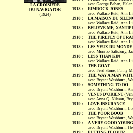
avec George Beban, Helen
LA CROISIÈRE
1918 :
RIMROCK JONES
DU NAVIGATOR
avec Wallace Reid, Ann Lit
(1924)
1918 :
LA MAISON DU SILENCE 
avec Wallace Reid, Ann Li
1918 :
BELIEVE ME, XANTIP
avec Wallace Reid, Ann Li
1918 :
THE FIREFLY OF FRA
avec Wallace Reid, Ann Li
1918 :
LES YEUX DU MONDE (T
avec Monroe Salisbury, Ja
1918 :
LESS THAN KIN
avec Wallace Reid, Ann Li
1918 :
THE GOAT
avec Fred Stone, Fanny Mi
1919 :
THE WAY A MAN WITH
avec Bryant Washburn, Wa
1919 :
SOMETHING TO DO
avec Bryant Washburn, Ann
1919 :
VÉNUS D'ORIENT (Venus
avec Anna Q. Nilsson, Bry
1919 :
LOVE INSURANCE
avec Bryant Washburn, Loi
1919 :
THE POOR BOOB
avec Bryant Washburn, Wa
1919 :
A VERY GOOD YOUN
avec Bryant Washburn, Hel
1919 :
PUTTING IT OVER