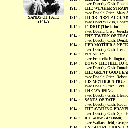
avec Dorothy Gish, Robert
1913 :
THE WEAKER STRAIN
avec Donald Crisp, Mary A
SANDS OF FATE
1914 :
THEIR FIRST ACQUA
(1914)
avec Dorothy Gish, Robert
1914 :
L'IDIOT (The Idiot)
avec Donald Crisp, Joseph
1914 :
THE TAVERN OF TRA
avec Dorothy Gish, Donald
1914 :
HER MOTHER'S NEC
avec Dorothy Gish, Irene
1914 :
FRENCHY
avec Francelia Billington,
1914 :
DOWN THE HILL TO 
avec Dorothy Gish, Donald
1914 :
THE GREAT GOD FEA
avec Donald Crisp, Rober
1914 :
HIS MOTHER'S TRUS
avec Donald Crisp, Cora 
1914 :
THE WARNING
avec Dorothy Gish, Elean
1914 :
SANDS OF FATE
avec Dorothy Gish, Raoul 
1914 :
THE AVAILING PRAYE
avec Dorothy Gish, Spotti
1914 :
À L'AUBE (At Dawn)
avec Wallace Reid, George
1914 :
UNE AUTRE CHANCE (A