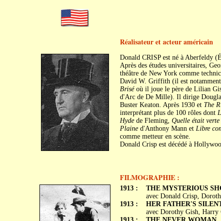
Réalisateur et acteur américain
Donald CRISP est né à Aberfeldy (Éc
Après des études universitaires, Ge
théâtre de New York comme technici
David W. Griffith (il est notamment 
Brisé
où il joue le père de Lilian Gi
d'Arc de De Mille). Il dirige Dougl
Buster Keaton. Après 1930 et
The R
interprétant plus de 100 rôles dont
L
Hyde
de Fleming,
Quelle était verte
Plaine
d'Anthony Mann et
Libre co
comme metteur en scène.
Donald Crisp est décédé à Hollywoo
FILMOGRAPHIE :
1913 :
THE MYSTERIOUS SH
avec Donald Crisp, Doroth
1913 :
HER FATHER'S SILEN
avec Dorothy Gish, Harry
1913 :
THE NEVER WOMAN