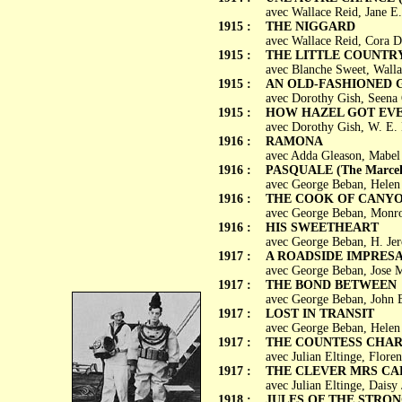
avec Wallace Reid, Jane E
1915 :
THE NIGGARD
avec Wallace Reid, Cora D
1915 :
THE LITTLE COUNTR
avec Blanche Sweet, Walla
1915 :
AN OLD-FASHIONED 
avec Dorothy Gish, Seena 
1915 :
HOW HAZEL GOT EV
avec Dorothy Gish, W. E. 
1916 :
RAMONA
avec Adda Gleason, Mabel
1916 :
PASQUALE (The Marcelli
avec George Beban, Helen
1916 :
THE COOK OF CANY
avec George Beban, Monro
1916 :
HIS SWEETHEART
avec George Beban, H. Jer
1917 :
A ROADSIDE IMPRES
avec George Beban, Jose Me
1917 :
THE BOND BETWEEN
avec George Beban, John B
1917 :
LOST IN TRANSIT
avec George Beban, Helen 
1917 :
THE COUNTESS CHA
avec Julian Eltinge, Flore
1917 :
THE CLEVER MRS CA
avec Julian Eltinge, Daisy
1918 :
JULES OF THE STRO