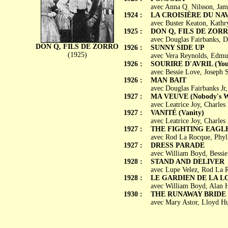
avec Anna Q. Nilsson, Jam
1924 :
LA CROISIÈRE DU NAVI
avec Buster Keaton, Kath
1925 :
DON Q, FILS DE ZORRO 
avec Douglas Fairbanks, 
DON Q, FILS DE ZORRO
1926 :
SUNNY SIDE UP
(1925)
avec Vera Reynolds, Edmun
1926 :
SOURIRE D'AVRIL (Youn
avec Bessie Love, Joseph 
1926 :
MAN BAIT
avec Douglas Fairbanks Jr
1927 :
MA VEUVE (Nobody's 
avec Leatrice Joy, Charles
1927 :
VANITÉ (Vanity)
avec Leatrice Joy, Charle
1927 :
THE FIGHTING EAGL
avec Rod La Rocque, Phyl
1927 :
DRESS PARADE
avec William Boyd, Bessi
1928 :
STAND AND DELIVER
avec Lupe Velez, Rod La 
1928 :
LE GARDIEN DE LA LOI
avec William Boyd, Alan 
1930 :
THE RUNAWAY BRIDE
avec Mary Astor, Lloyd Hu