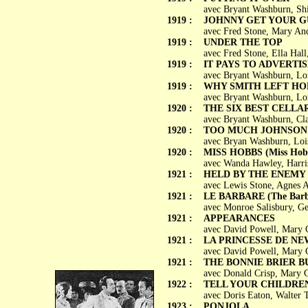
avec Bryant Washburn, Shi
1919 :
JOHNNY GET YOUR G
avec Fred Stone, Mary And
1919 :
UNDER THE TOP
avec Fred Stone, Ella Hal
1919 :
IT PAYS TO ADVERTIS
avec Bryant Washburn, Loi
1919 :
WHY SMITH LEFT H
avec Bryant Washburn, Lo
1920 :
THE SIX BEST CELLA
avec Bryant Washburn, Cl
1920 :
TOO MUCH JOHNSON
avec Bryan Washburn, Loi
1920 :
MISS HOBBS (Miss Hob
avec Wanda Hawley, Harris
1921 :
HELD BY THE ENEMY
avec Lewis Stone, Agnes A
1921 :
LE BARBARE (The Barb
avec Monroe Salisbury, Ge
1921 :
APPEARANCES
avec David Powell, Mary 
1921 :
LA PRINCESSE DE NEW 
avec David Powell, Mary 
1921 :
THE BONNIE BRIER B
avec Donald Crisp, Mary G
1922 :
TELL YOUR CHILDRE
avec Doris Eaton, Walter
1923 :
PONJOLA