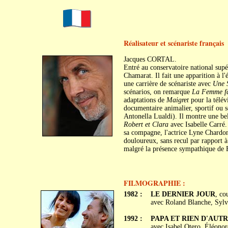
Réalisateur et scénariste français
Jacques CORTAL.
Entré au conservatoire national supér
Chamarat. Il fait une apparition à 
une carrière de scénariste avec
Une S
scénarios, on remarque
La Femme f
adaptations de
Maigret
pour la télévi
documentaire animalier, sportif ou sci
Antonella Lualdi). Il montre une bel
Robert et Clara
avec Isabelle Carré. 
sa compagne, l'actrice Lyne Chardonn
douloureux, sans recul par rapport à
malgré la présence sympathique de F
FILMOGRAPHIE :
1982 :
LE DERNIER JOUR
, co
avec Roland Blanche, Sylv
1992 :
PAPA ET RIEN D'AUT
avec Isabel Otero, Éléonor