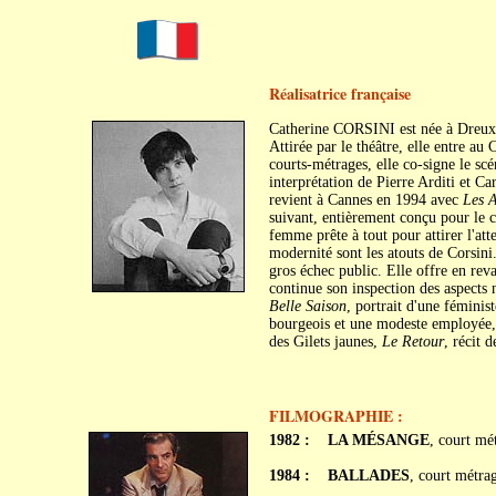
Réalisatrice française
Catherine CORSINI est née à Dreux,
Attirée par le théâtre, elle entre a
courts-métrages, elle co-signe le sc
interprétation de Pierre Arditi et Car
revient à Cannes en 1994 avec
Les 
suivant, entièrement conçu pour le 
femme prête à tout pour attirer l'att
modernité sont les atouts de Corsin
gros échec public. Elle offre en re
continue son inspection des aspects
Belle Saison
, portrait d'une féminis
bourgeois et une modeste employée
des Gilets jaunes,
Le Retour
, récit 
FILMOGRAPHIE :
1982 :
LA MÉSANGE
, court mé
1984 :
BALLADES
, court métra