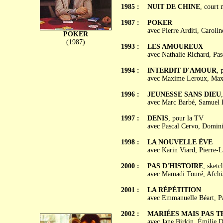
1985 :
NUIT DE CHINE
, court 
1987 :
POKER
avec Pierre Arditi, Caroli
POKER
(1987)
1993 :
LES AMOUREUX
avec Nathalie Richard, Pa
1994 :
INTERDIT D'AMOUR
, 
avec Maxime Leroux, Maxim
1996 :
JEUNESSE SANS DIEU
avec Marc Barbé, Samuel D
1997 :
DENIS
, pour la TV
avec Pascal Cervo, Domin
1998 :
LA NOUVELLE ÈVE
avec Karin Viard, Pierre-L
2000 :
PAS D'HISTOIRE
, sket
avec Mamadi Touré, Afch
2001 :
LA RÉPÉTITION
avec Emmanuelle Béart, Pas
2002 :
MARIÉES MAIS PAS T
avec Jane Birkin, Émilie 