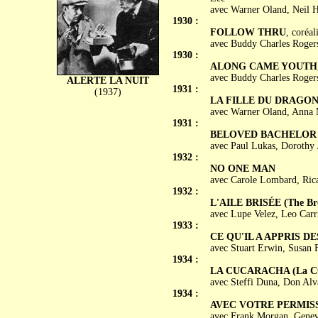
avec Warner Oland, Neil H
1930 :
FOLLOW THRU
, coréa
avec Buddy Charles Rogers
1930 :
ALONG CAME YOUTH
avec Buddy Charles Rogers
ALERTE LA NUIT
1931 :
(1937)
LA FILLE DU DRAGON (D
avec Warner Oland, Anna 
1931 :
BELOVED BACHELOR
avec Paul Lukas, Dorothy 
1932 :
NO ONE MAN
avec Carole Lombard, Rica
1932 :
L'AILE BRISÉE (The Br
avec Lupe Velez, Leo Carr
1933 :
CE QU'IL A APPRIS DE
avec Stuart Erwin, Susan 
1934 :
LA CUCARACHA (La Cu
avec Steffi Duna, Don Alva
1934 :
AVEC VOTRE PERMISSIO
avec Frank Morgan, Genev