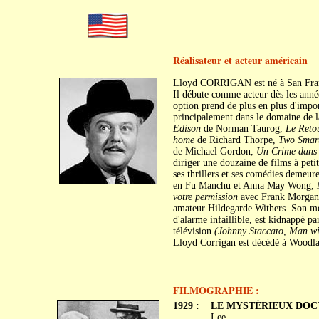
Réalisateur et acteur américain
Lloyd CORRIGAN est né à San Franc
Il débute comme acteur dès les ann
option prend de plus en plus d'impor
principalement dans le domaine de la
Edison
de Norman Taurog,
Le Reto
home
de Richard Thorpe,
Two Smar
de Michael Gordon,
Un Crime dans 
diriger une douzaine de films à pet
ses thrillers et ses comédies demeur
en Fu Manchu et Anna May Wong,
votre permission
avec Frank Morgan
amateur Hildegarde Withers. Son mei
d'alarme infaillible, est kidnappé p
télévision
(Johnny Staccato, Man w
Lloyd Corrigan est décédé à Woodla
FILMOGRAPHIE :
1929 :
LE MYSTÉRIEUX DOCTE
Lee