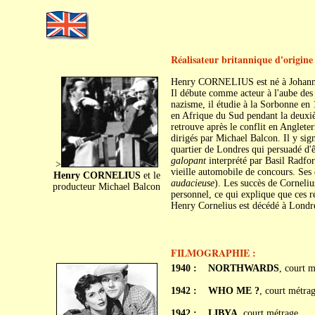
Réalisateur britannique d'origin
Henry CORNELIUS est né à Johanne
Il débute comme acteur à l'aube des 
nazisme, il étudie à la Sorbonne en 
en Afrique du Sud pendant la deuxiè
retrouve après le conflit en Anglete
dirigés par Michael Balcon. Il y si
quartier de Londres qui persuadé d
galopant
interprété par Basil Radfor
>
vieille automobile de concours. Ses 
Henry CORNELIUS
et le
audacieuse
). Les succès de Corneli
producteur Michael Balcon
personnel, ce qui explique que ces ré
Henry Cornelius est décédé à Londre
FILMOGRAPHIE :
1940 :
NORTHWARDS
, court 
1942 :
WHO ME ?
, court métra
1942 :
LIBYA
, court métrage