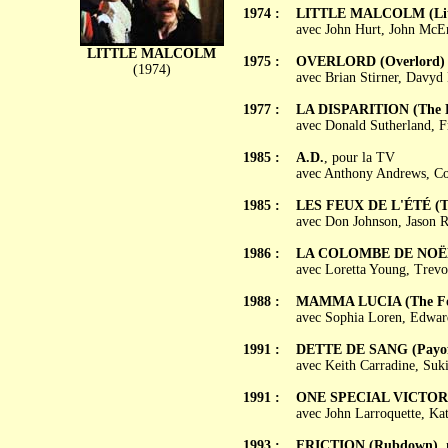
1974 :
LITTLE MALCOLM (Litt
avec John Hurt, John McEn
LITTLE MALCOLM
1975 :
OVERLORD (Overlord)
(1974)
avec Brian Stirner, Davyd 
1977 :
LA DISPARITION (The D
avec Donald Sutherland, 
1985 :
A.D.
, pour la TV
avec Anthony Andrews, Col
1985 :
LES FEUX DE L'ÉTÉ (T
avec Don Johnson, Jason R
1986 :
LA COLOMBE DE NOËL 
avec Loretta Young, Trev
1988 :
MAMMA LUCIA (The For
avec Sophia Loren, Edwar
1991 :
DETTE DE SANG (Payof
avec Keith Carradine, Suk
1991 :
ONE SPECIAL VICTO
avec John Larroquette, Kat
1993 :
FRICTION (Rubdown)
,