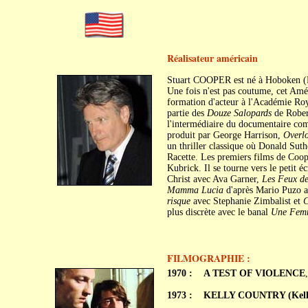
Réalisateur américain
Stuart COOPER est né à Hoboken (N
Une fois n'est pas coutume, cet Améri
formation d'acteur à l'Académie Roya
partie des
Douze Salopards
de Robert
l'intermédiaire du documentaire c
produit par George Harrison,
Overl
un thriller classique où Donald Suth
Racette. Les premiers films de Coop
Kubrick. Il se tourne vers le petit é
Christ avec Ava Garner,
Les Feux de
Mamma Lucia
d'après Mario Puzo 
risque
avec Stephanie Zimbalist et
C
plus discrète avec le banal
Une Femm
FILMOGRAPHIE :
1970 :
A TEST OF VIOLENCE
1973 :
KELLY COUNTRY (Kelly