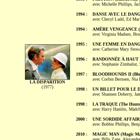
avec Michelle Phillips, J
1994 :
DANSE AVEC LE DANGER
avec Cheryl Ladd, Ed Mari
1994 :
AMÈRE VENGEANCE (Bit
avec Virginia Madsen, Bru
1995 :
UNE FEMME EN DANGER 
avec Catherine Mary Stewa
1996 :
RANDONNÉE À HAUT R
avec Stephanie Zimbalist,
1997 :
BLOODHOUNDS II (Bloo
avec Corbin Bernsen, Nia 
LA DISPARITION
(1977)
1998 :
UN BILLET POUR LE D
avec Shannen Doherty, Jam
1998 :
LA TRAQUE (The Hunt
avec Harry Hamlin, Mädch
2000 :
UNE SORDIDE AFFAIRE (T
avec Bobbie Phillips, Ben
2010 :
MAGIC MAN (Magic M
avec Billy Zane, Alexande