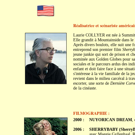
Réalisatrice et scénariste américai
Laurie COLLYER est née à Summit 
Elle grandit à Mountainside dans le 
Après divers boulots, elle suit une 
entreprend son premier film
Sherry
jeune junkie qui sort de prison et ch
nominée aux Golden Globes pour sa 
sociales et le parcours ardus des ind
enfant et doit faire face à une situat
s'intéresse à la vie familiale de la 
revient dans le milieu carcéral à trav
escorter, une sorte de
Dernière Corv
de la cinéaste.
FILMOGRAPHIE :
2000 :
NUYORICAN DREAM
,
2006 :
SHERRYBABY (SherryB
avec Maggie Gyllenhaal, 