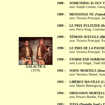
1988 :
SOMETHING IS OUT 
avec Joseph Cortese, Geo
1989 :
MENSONGE NU (Naked 
avec Victoria Principal, J
1989 :
LE PRIX PULITZER (Roxa
avec Perry King, Courtene
1989 :
TÉMOIN AVEUGLE (Blin
avec Victoria Principal, 
1990 :
LE PRIX DE LA PASSION 
avec Victoria Principal, 
1990 :
STORM AND SORROW
avec Lori Singer, Todd Al
GALACTICA
(1978)
1991 :
SOINS MORTELS (Deadl
avec Veronica Hamel, Susa
1993 :
LIBÉREZ MA FILLE (Ca
avec Mariel Hemingway, J
1994 :
OBSESSION MORTELLE 
avec Powers Boothe, Pam D
1995 :
ZOYA (Danielle Steel's Z