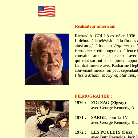
Réalisateur américain
Richard A. COLLA est né en 1936.
Il débute à la télévision à la fin de
ainsi au générique du
Virginien
, de
Battletica
. Cette longue expérience l
convainc rarement, que ce soit avec
qui vaut surtout par le piment appo
familial mièvre avec Katharine Hep
convenant mieux, on peut cependant ap
Flics à Miami, McGyver, Star Trek,
e
FILMOGRAPHIE :
1970 :
ZIG ZAG (Zigzag)
avec George Kennedy, Anne
1971 :
SARGE
, pour la TV
avec George Kennedy, Ric
1972 :
LES POULETS (Fuzz)
avec Burt Reynolds, Jack 