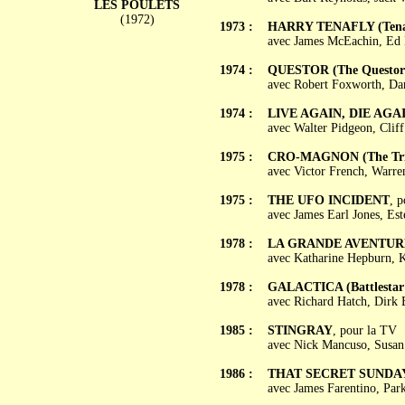
LES POULETS
(1972)
1973 :
HARRY TENAFLY (Tena
avec James McEachin, Ed 
1974 :
QUESTOR (The Questor 
avec Robert Foxworth, Dan
1974 :
LIVE AGAIN, DIE AGA
avec Walter Pidgeon, Cliff
1975 :
CRO-MAGNON (The Tri
avec Victor French, Warre
1975 :
THE UFO INCIDENT
, 
avec James Earl Jones, Es
1978 :
LA GRANDE AVENTURE E
avec Katharine Hepburn, 
1978 :
GALACTICA (Battlestar 
avec Richard Hatch, Dirk 
1985 :
STINGRAY
, pour la TV
avec Nick Mancuso, Susan
1986 :
THAT SECRET SUNDA
avec James Farentino, Par