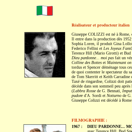
Réalisateur et producteur italien
Giuseppe COLIZZI est né à Rome, 
Il entre dans la production dès 1952
Sophia Loren, il produit Gina Loll
Federico Fellini et
Les Joyeux Fant
Terence Hill (Mario Girotti) et Bud 
Dieu pardonne... moi pas
fait un vér
Colline des Bottes
et
Maintenant on 
tordus et Spencer déménage tous ceux
de quoi contenter le spectateur du 
de Tom Skerritt et Keith Carradine
Taxé de ringardise, Colizzi doit pa
décède dans son sommeil peu après l
(
Labbra Rosse
de G. Bennati,
Imput
pudore
d'A. Sordi et
Notturno
de G.
Giuseppe Colizzi est décédé à Rome,
FILMOGRAPHIE :
1967 :
DIEU PARDONNE... MOI 
avec Terence Hill, Bud Sp