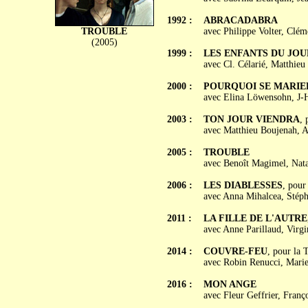
1992 :
ABRACADABRA
TROUBLE
avec Philippe Volter, Clé
(2005)
1999 :
LES ENFANTS DU JOU
avec Cl. Célarié, Matthie
2000 :
POURQUOI SE MARIER
avec Elina Löwensohn, J-H
2003 :
TON JOUR VIENDRA
, 
avec Matthieu Boujenah, Ar
2005 :
TROUBLE
avec Benoît Magimel, Nata
2006 :
LES DIABLESSES
, pour
avec Anna Mihalcea, Stéph
2011 :
LA FILLE DE L'AUTRE
avec Anne Parillaud, Virg
2014 :
COUVRE-FEU
, pour la 
avec Robin Renucci, Marie
2016 :
MON ANGE
avec Fleur Geffrier, Fran