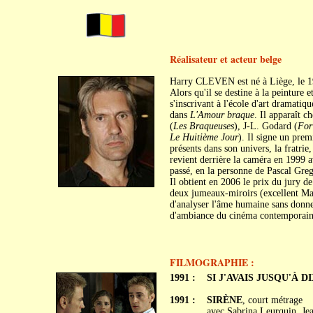
Réalisateur et acteur belge
Harry CLEVEN est né à Liège, le 1
Alors qu'il se destine à la peinture e
s'inscrivant à l'école d'art dramati
dans
L'Amour braque
. Il apparaît c
(
Les Braqueuses
), J-L. Godard (
For
Le Huitième Jour
). Il signe un pre
présents dans son univers, la fratrie,
revient derrière la caméra en 1999 a
passé, en la personne de Pascal Gre
Il obtient en 2006 le prix du jury 
deux jumeaux-miroirs (excellent Magi
d'analyser l'âme humaine sans donne
d'ambiance du cinéma contemporain
FILMOGRAPHIE :
1991 :
SI J'AVAIS JUSQU'À D
1991 :
SIRÈNE
, court métrage
avec Sabrina Leurquin, Jea