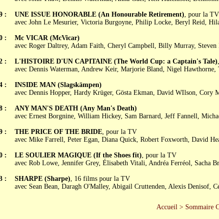
9 :
UNE ISSUE HONORABLE (An Honourable Retirement)
, pour la TV
avec John Le Mesurier, Victoria Burgoyne, Philip Locke, Beryl Reid, Hi
0 :
Mc VICAR (McVicar)
avec Roger Daltrey, Adam Faith, Cheryl Campbell, Billy Murray, Steven
2 :
L'HISTOIRE D'UN CAPITAINE (The World Cup: a Captain's Tale)
avec Dennis Waterman, Andrew Keir, Marjorie Bland, Nigel Hawthorne,
4 :
INSIDE MAN (Slagskämpen)
avec Dennis Hopper, Hardy Krüger, Gösta Ekman, David WIlson, Cory 
8 :
ANY MAN'S DEATH (Any Man's Death)
avec Ernest Borgnine, William Hickey, Sam Barnard, Jeff Fannell, Micha
9 :
THE PRICE OF THE BRIDE
, pour la TV
avec Mike Farrell, Peter Egan, Diana Quick, Robert Foxworth, David He
0 :
LE SOULIER MAGIQUE (If the Shoes fit)
, pour la TV
avec Rob Lowe, Jennifer Grey, Élisabeth Vitali, Andréa Ferréol, Sacha Br
3 :
SHARPE (Sharpe)
, 16 films pour la TV
avec Sean Bean, Daragh O'Malley, Abigail Cruttenden, Alexis Denisof, Cé
Accueil
>
Sommaire 