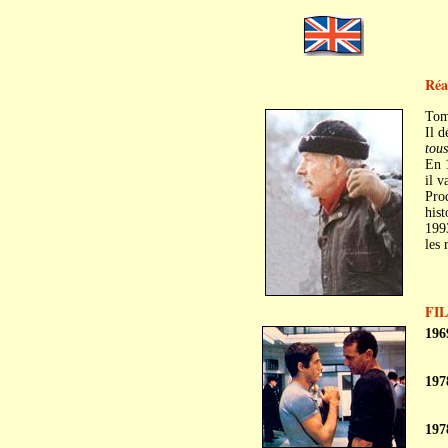
Réa
Tom
Il d
tou
En 1
il v
Prod
hist
1993
les
FI
196
197
197