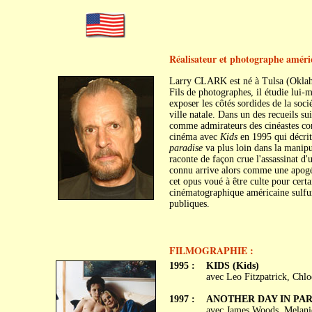
Réalisateur et photographe améri
Larry CLARK est né à Tulsa (Oklah
Fils de photographes, il étudie lui-
exposer les côtés sordides de la soc
ville natale. Dans un des recueils s
comme admirateurs des cinéastes co
cinéma avec
Kids
en 1995 qui décrit
paradise
va plus loin dans la manipu
raconte de façon crue l'assassinat d
connu arrive alors comme une apogé
cet opus voué à être culte pour certa
cinématographique américaine sulfur
publiques.
FILMOGRAPHIE :
1995 :
KIDS (Kids)
avec Leo Fitzpatrick, Chlo
1997 :
ANOTHER DAY IN PARAD
avec James Woods, Melanie 