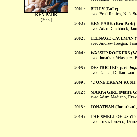
2001 :
BULLY (Bully)
avec Brad Renfro, Nick Sta
KEN PARK
(2002)
2002 :
KEN PARK (Ken Park)
avec Adam Chubbuck, Jame
2002 :
TEENAGE CAVEMAN (Te
avec Andrew Keegan, Tara 
2004 :
WASSUP ROCKERS (Was
avec Jonathan Velasquez, F
2005 :
DESTRICTED
, part.
Imp
avec Daniel, Dillian Laure
2009 :
42 ONE DREAM RUSH
2012 :
MARFA GIRL (Marfa Gi
avec Adam Mediano, Drake
2013 :
JONATHAN (Jonathan)
2014 :
THE SMELL OF US (The 
avec Lukas Ionesco, Dian