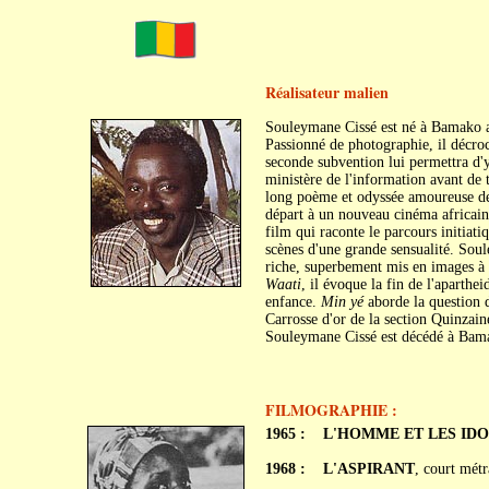
Réalisateur malien
Souleymane Cissé est né à Bamako a
Passionné de photographie, il décroc
seconde subvention lui permettra d'y 
ministère de l'information avant de
long poème et odyssée amoureuse de 
départ à un nouveau cinéma africain
film qui raconte le parcours initiat
scènes d'une grande sensualité. Sou
riche, superbement mis en images à 
Waati
, il évoque la fin de l'aparthe
enfance.
Min yé
aborde la question 
Carrosse d'or de la section Quinzain
Souleymane Cissé est décédé à Bama
FILMOGRAPHIE :
1965 :
L'HOMME ET LES ID
1968 :
L'ASPIRANT
, court mét