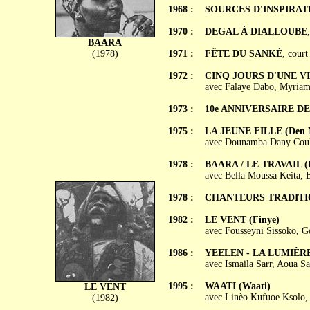
1968 :
SOURCES D'INSPIRAT
1970 :
DEGAL À DIALLOUBE
BAARA
(1978)
1971 :
FÊTE DU SANKÉ
, court
1972 :
CINQ JOURS D'UNE V
avec Falaye Dabo, Myria
1973 :
10e ANNIVERSAIRE DE
1975 :
LA JEUNE FILLE (Den 
avec Dounamba Dany Couli
1978 :
BAARA / LE TRAVAIL (
avec Bella Moussa Keita, 
1978 :
CHANTEURS TRADITI
1982 :
LE VENT (Finye)
avec Fousseyni Sissoko, Go
1986 :
YEELEN - LA LUMIÈRE 
avec Ismaila Sarr, Aoua S
1995 :
WAATI (Waati)
LE VENT
avec Linèo Kufuoe Ksolo,
(1982)