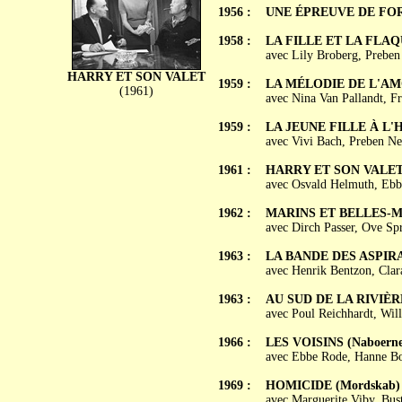
1956 :
UNE ÉPREUVE DE FORC
1958 :
LA FILLE ET LA FLAQUE
avec Lily Broberg, Preben 
HARRY ET SON VALET
1959 :
LA MÉLODIE DE L'AMOU
(1961)
avec Nina Van Pallandt, F
1959 :
LA JEUNE FILLE À L'HO
avec Vivi Bach, Preben Ne
1961 :
HARRY ET SON VALET (
avec Osvald Helmuth, Ebb
1962 :
MARINS ET BELLES-MÈR
avec Dirch Passer, Ove Spr
1963 :
LA BANDE DES ASPIRAT
avec Henrik Bentzon, Cla
1963 :
AU SUD DE LA RIVIÈRE 
avec Poul Reichhardt, Will
1966 :
LES VOISINS (Naboerne
avec Ebbe Rode, Hanne Bor
1969 :
HOMICIDE (Mordskab)
avec Marguerite Viby, Bus