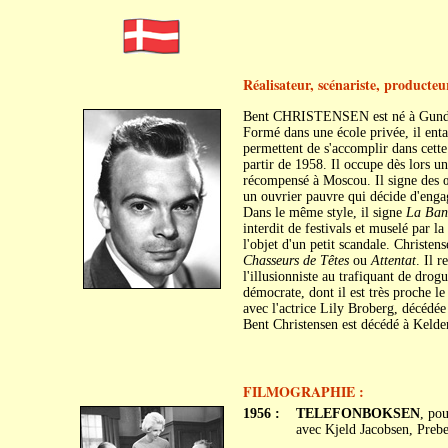
Réalisateur, scénariste, producteu
Bent CHRISTENSEN est né à Gunde
Formé dans une école privée, il enta
permettent de s'accomplir dans cette d
partir de 1958. Il occupe dès lors u
récompensé à Moscou. Il signe des 
un ouvrier pauvre qui décide d'eng
Dans le même style, il signe
La Band
interdit de festivals et muselé par l
l'objet d'un petit scandale. Christ
Chasseurs de Têtes
ou
Attentat
. Il 
l'illusionniste au trafiquant de drogu
démocrate, dont il est très proche l
avec l'actrice Lily Broberg, décédée
Bent Christensen est décédé à Kelder
FILMOGRAPHIE :
1956 :
TELEFONBOKSEN
, po
avec Kjeld Jacobsen, Preb