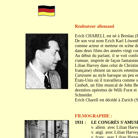
Réalisateur allemand
Erich CHARELL est né à Breslau (Po
De son vrai nom Erich Karl Löwenberg
comme acteur et metteur en scène de
dans deux films des années vingt c
Au début du parlant, il se voit conf
s'amuse
, inspirée de façon fantaisi
Lilian Harvey dans celui de Christine
française) obtient un succès retentis
Caravane
au style baroque un peu em
États-Unis où il travaillera comme s
Casbah
, un film musical de John Be
dernières opérettes de Willi Forst et
Schneider.
Erich Charell est décédé à Zurich (Su
FILMOGRAPHIE :
1931 :
LE CONGRÈS S'AMUSE (
v. allem. avec Lilian Harv
v. angl. avec Lilian Harve
v. franç. avec Lilian Harv