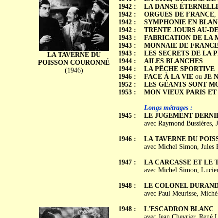
1942 :
LA DANSE ÉTERNELL
1942 :
ORGUES DE FRANCE
,
1942 :
SYMPHONIE EN BLAN
1942 :
TRENTE JOURS AU-D
1943 :
FABRICATION DE LA
1943 :
MONNAIE DE FRANC
1943 :
LES SECRETS DE LA 
LA TAVERNE DU
1944 :
AILES BLANCHES
POISSON COURONNÉ
1944 :
LA PÊCHE SPORTIVE
(1946)
1946 :
FACE À LA VIE
ou
JE 
1952 :
LES GÉANTS SONT M
1953 :
MON VIEUX PARIS ET
Longs métrages :
1945 :
LE JUGEMENT DERNI
avec Raymond Bussières, J
1946 :
LA TAVERNE DU POI
avec Michel Simon, Jules 
1947 :
LA CARCASSE ET LE
avec Michel Simon, Lucien
1948 :
LE COLONEL DURAN
avec Paul Meurisse, Michèl
1948 :
L'ESCADRON BLANC
avec Jean Chevrier, René L