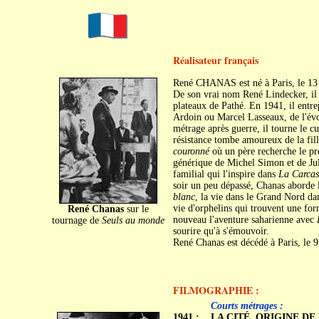
Réalisateur français
René CHANAS est né à Paris, le 13
De son vrai nom René Lindecker, il 
plateaux de Pathé. En 1941, il entr
Ardoin ou Marcel Lasseaux, de l'évoc
métrage après guerre, il tourne le c
résistance tombe amoureux de la fill
couronné
où un père recherche le pr
générique de Michel Simon et de Jul
familial qui l'inspire dans
La Carcas
soir un peu dépassé, Chanas aborde 
blanc
, la vie dans le Grand Nord d
vie d'orphelins qui trouvent une for
René Chanas
sur le
nouveau l'aventure saharienne avec
tournage de
Seuls au monde
sourire qu'à s'émouvoir.
René Chanas est décédé à Paris, le 9 
FILMOGRAPHIE :
c
c
Courts métrages :
1941 :
LA CITÉ, ORIGINE DE