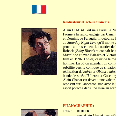
Réalisateur et acteur français
Alain CHABAT est né à Paris, le 2
Formé à la radio, engagé par Canal
et Dominique Farrugia, il détourne
au
Saturday Night Live
qu'il monte 
provocation secouent le cocotier de 
Roback (
Baby Blood
) et connaît le
Maudit
de et avec Balasko et Victor
film en 1996.
Didier
, césar de la m
homme. Là où on attendait un comiqu
subtilité vers le comique de situati
réalisation d'
Astérix et Obélix : mis
bande dessinée d'Uderzo et Goscinny. 
Alain Chabat est devenu une valeur 
reposant sur l'anachronisme avec la 
esprit potache dans une mise en scèn
FILMOGRAPHIE :
1996 :
DIDIER
avec Alain Chabat, Jean-Pi