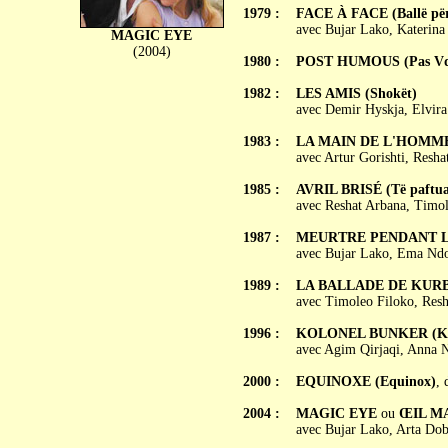
1979 :
FACE À FACE (Ballë për
avec Bujar Lako, Katerin
MAGIC EYE
(2004)
1980 :
POST HUMOUS (Pas Vd
1982 :
LES AMIS (Shokët)
avec Demir Hyskja, Elvira
1983 :
LA MAIN DE L'HOMME (
avec Artur Gorishti, Resh
1985 :
AVRIL BRISÉ (Të paftua
avec Reshat Arbana, Timol
1987 :
MEURTRE PENDANT LA C
avec Bujar Lako, Ema Ndo
1989 :
LA BALLADE DE KURBIN
avec Timoleo Filoko, Res
1996 :
KOLONEL BUNKER (Kol
avec Agim Qirjaqi, Anna N
2000 :
EQUINOXE (Equinox)
, 
2004 :
MAGIC EYE
ou
ŒIL MA
avec Bujar Lako, Arta Dob