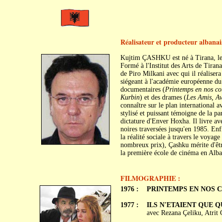
Réalisateur et producteur albanai
Kujtim ÇASHKU est né à Tirana, le
Formé à l'Institut des Arts de Tirana
de Piro Milkani avec qui il réaliser
siégeant à l'académie européenne du 
documentaires (
Printemps en nos co
Kurbin
) et des drames (
Les Amis, Av
connaître sur le plan international 
stylisé et puissant témoigne de la pa
dictature d'Enver Hoxha. Il livre a
noires traversées jusqu'en 1985. En
la réalité sociale à travers le voyag
nombreux prix), Çashku mérite d'être
la première école de cinéma en Alba
FILMOGRAPHIE :
1976 :
PRINTEMPS EN NOS CŒU
1977 :
ILS N'ETAIENT QUE QUA
avec Rezana Çeliku, Atrit 