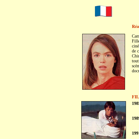
Réal
Cam
Fill
ciné
de c
Chin
tout
scè
doc
FI
198
198
199