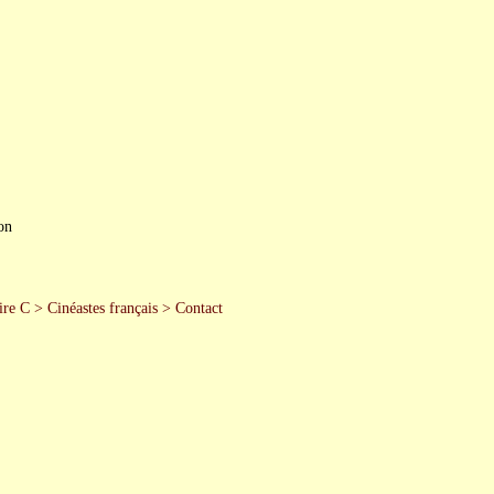
on
re C
>
Cinéastes français
>
Contact