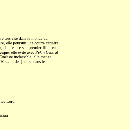
A
tre très vite dans le monde du
re, elle poursuit une courte carrière
elle réalise son premier film, en
sque, elle évite avec
Pékin Central
Cinéaste inclassable, elle met en
 Nous...
, des judoka dans le
rice Lord
assan