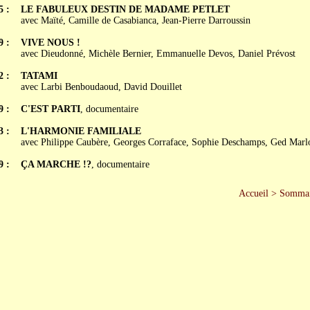
5 :
LE FABULEUX DESTIN DE MADAME PETLET
avec Maïté, Camille de Casabianca, Jean-Pierre Darroussin
9 :
VIVE NOUS !
avec Dieudonné, Michèle Bernier, Emmanuelle Devos, Daniel Prévost
2 :
TATAMI
avec Larbi Benboudaoud, David Douillet
9 :
C'EST PARTI
, documentaire
3 :
L'HARMONIE FAMILIALE
avec Philippe Caubère, Georges Corraface, Sophie Deschamps, Ged Marl
9 :
ÇA MARCHE !?
, documentaire
Accueil
>
Sommai