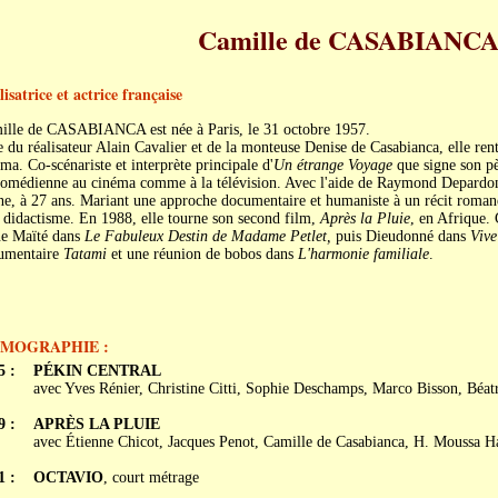
Camille de CASABIANC
isatrice et actrice française
ille de CASABIANCA est née à Paris, le 31 octobre 1957.
e du réalisateur Alain Cavalier et de la monteuse Denise de Casabianca, elle ren
ma. Co-scénariste et interprète principale d'
Un étrange Voyage
que signe son pè
omédienne au cinéma comme à la télévision. Avec l'aide de Raymond Depardon, 
e, à 27 ans. Mariant une approche documentaire et humaniste à un récit romane
 didactisme. En 1988, elle tourne son second film,
Après la Pluie
, en Afrique. 
ne Maïté dans
Le Fabuleux Destin de Madame Petlet,
puis Dieudonné dans
Vive
umentaire
Tatami
et une réunion de bobos dans
L'harmonie familiale
.
LMOGRAPHIE :
5 :
PÉKIN CENTRAL
avec Yves Rénier, Christine Citti, Sophie Deschamps, Marco Bisson, Béat
9 :
APRÈS LA PLUIE
avec Étienne Chicot, Jacques Penot, Camille de Casabianca, H. Moussa H
1 :
OCTAVIO
, court métrage