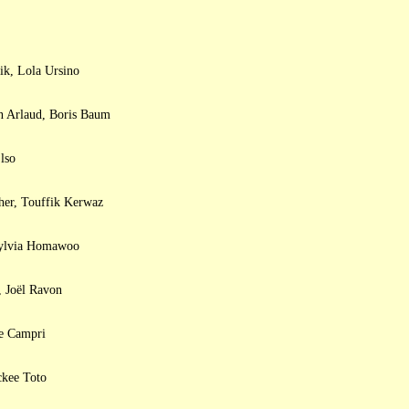
ik, Lola Ursino
nn Arlaud, Boris Baum
lso
her, Touffik Kerwaz
Sylvia Homawoo
 Joël Ravon
le Campri
ckee Toto