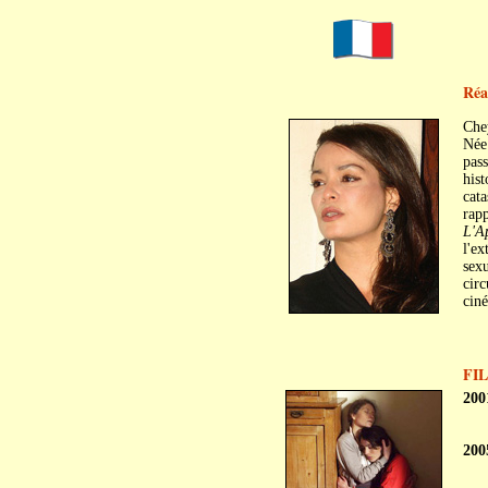
Réal
Che
Née 
pass
hist
cata
rapp
L'A
l'ex
sexu
circ
ciné
FI
200
200