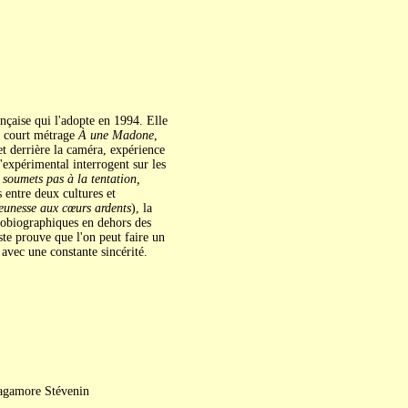
ançaise qui l'adopte en 1994. Elle
le court métrage
À une Madone
,
et derrière la caméra, expérience
l'expérimental interrogent sur les
soumets pas à la tentation,
 entre deux cultures et
eunesse aux cœurs ardents
), la
utobiographiques en dehors des
ste prouve que l'on peut faire un
avec une constante sincérité.
Sagamore Stévenin