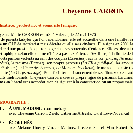
Cheyenne CARRON
isatrice, productrice et scénariste française
yenne-Marie CARRON est née à Valence, le 22 mai 1976.
de parents kabyles qui l'ont abandonnée, elle est accueillie dans une famille fr
e un CAP de secrétariat mais décrète qu'elle sera cinéaste. Elle signe en 2001 
oire d'une prostituée qui replonge dans ses souvenirs d'enfance. Elle est devant 
strophique selon elle qui ne réitérera pas l'expérience. Ses films, à la limite de 
orts parfois violents au sein des couples (
Écorchés
), sur la foi (
Extase, Ne nous 
pôtre
), le racisme (
Patries
), son propre parcours (
La Fille publique
), les amours
trêmisme (
La Chute des hommes, La Morsure des Dieux
), le monde machiste (
J
alité (
Le Corps sauvage
). Pour faciliter le financement de ses films souvent a
uits traditionnels, Cheyenne Carron a créé sa propre ligne de parfums. La cinéa
ma en liberté sans accorder trop de rigueur à la construction ou au propos mais 
LMOGRAPHIE :
1 :
À UNE MADONE
, court métrage
avec Cheyenne Carron, Zirek, Catherine Artigala, Cyril Lévi-Provençal
5 :
ÉCORCHÉS
avec Mélanie Thierry, Vincent Martinez, Frédéric Saurel, Marc Robert, 