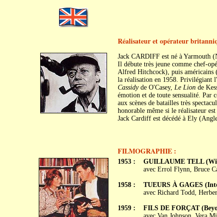
Réalisateur et opérateur britanni
Jack CARDIFF est né à Yarmouth (N
Il débute très jeune comme chef-opér
Alfred Hitchcock), puis américains 
la réalisation en 1958. Privilégiant l
Cassidy
de O'Casey,
Le Lion
de Kes
émotion et de toute sensualité. Par 
aux scènes de batailles très spectacu
honorable même si le réalisateur est
Jack Cardiff est décédé à Ely (Angle
FILMOGRAPHIE :
1953 :
GUILLAUME TELL (Will
avec Errol Flynn, Bruce C
1958 :
TUEURS À GAGES (Intent
avec Richard Todd, Herbe
1959 :
FILS DE FORÇAT (Beyon
avec Van Johnson, Vera Mi