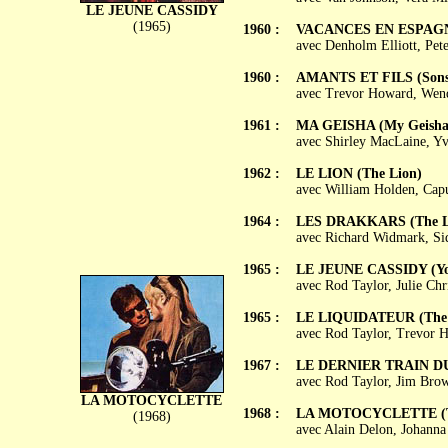
LE JEUNE CASSIDY
(1965)
1960 :
VACANCES EN ESPAGNE 
avec Denholm Elliott, Pet
1960 :
AMANTS ET FILS (Sons 
avec Trevor Howard, Wend
1961 :
MA GEISHA (My Geisha
avec Shirley MacLaine, Y
1962 :
LE LION (The Lion)
avec William Holden, Cap
1964 :
LES DRAKKARS (The Lo
avec Richard Widmark, Sid
1965 :
LE JEUNE CASSIDY (Yo
avec Rod Taylor, Julie Ch
1965 :
LE LIQUIDATEUR (The 
avec Rod Taylor, Trevor H
1967 :
LE DERNIER TRAIN DU 
avec Rod Taylor, Jim Brow
LA MOTOCYCLETTE
1968 :
LA MOTOCYCLETTE (The
(1968)
avec Alain Delon, Johanna