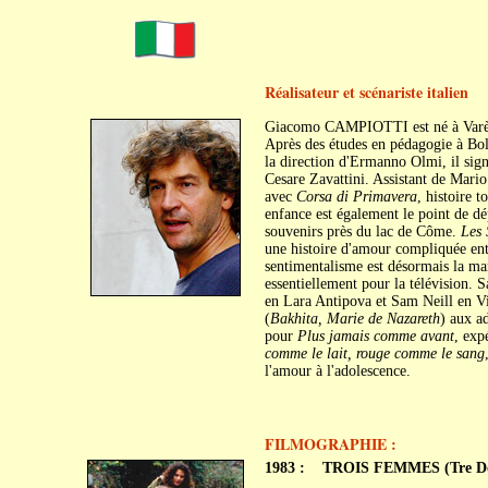
Réalisateur et scénariste italien
Giacomo CAMPIOTTI est né à Varès
Après des études en pédagogie à Bolo
la direction d'Ermanno Olmi, il sig
Cesare Zavattini. Assistant de Mari
avec
Corsa di Primavera
, histoire 
enfance est également le point de d
souvenirs près du lac de Côme.
Les 
une histoire d'amour compliquée ent
sentimentalisme est désormais la mar
essentiellement pour la télévision. 
en Lara Antipova et Sam Neill en Vi
(
Bakhita, Marie de Nazareth
) aux ad
pour
Plus jamais comme avant
, exp
comme le lait, rouge comme le sang
l'amour à l'adolescence.
FILMOGRAPHIE :
1983 :
TROIS FEMMES (Tre D