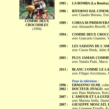
1985 :
LA BOMBA (La Bomba)
1986 :
RITORNO DAL CINEM
avec Claudio Botosso, En
COMME DEUX
1989 :
CORSA DI PRIMAVERA (
CROCODILES
avec Alessandro Borrelli, 
(1994)
1994 :
COMME DEUX CROCODIL
avec Giancarlo Giannini, V
1999 :
LES SAISONS DE L'AMO
avec Ciaran Hinds, Juliet 
2005 :
PLUS JAMAIS COMME A
avec Natalia Piatti, Marco 
2013 :
BLANC COMME LE LAIT, 
avec Filippo Scicchitano,
Pour la télévision :
1996 :
ERMANNO OLMI
, coll
2002 :
DOCTEUR JIVAGO
, min
avec Hans Matheson, Keira
2007 :
L'AMOUR ET LA GUERRE
avec Martina Stella, Dani
2007 :
GIUSEPPE MOSCATI,
avec Giuseppe Fiorello, K