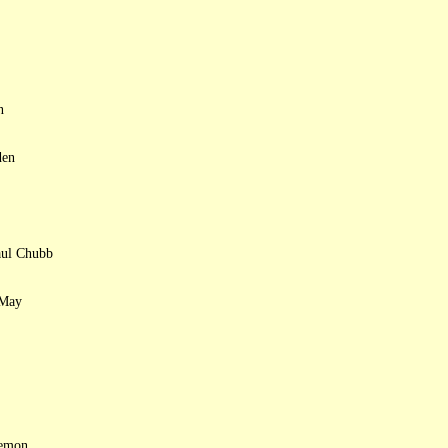
n
den
aul Chubb
 May
Lemon