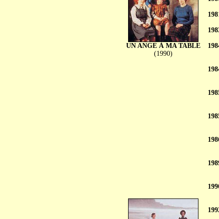
198
198
UN ANGE À MA TABLE
198
(1990)
198
198
198
198
198
199
199