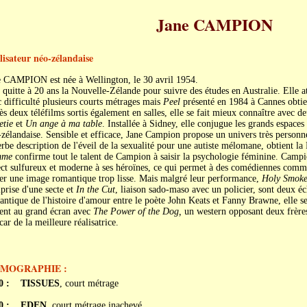
Jane CAMPION
lisateur néo-zélandaise
e CAMPION est née à Wellington, le 30 avril 1954.
 quitte à 20 ans la Nouvelle-Zélande pour suivre des études en Australie. Elle at
 difficulté plusieurs courts métrages mais
Peel
présenté en 1984 à Cannes obtie
s deux téléfilms sortis également en salles, elle se fait mieux connaître avec deu
etie
et
Un ange à ma table
. Installée à Sidney, elle conjugue les grands espaces 
zélandaise. Sensible et efficace, Jane Campion propose un univers très person
rbe description de l'éveil de la sexualité pour une autiste mélomane, obtient l
mme
confirme tout le talent de Campion à saisir la psychologie féminine. Camp
ect sulfureux et moderne à ses héroïnes, ce qui permet à des comédiennes com
er une image romantique trop lisse. Mais malgré leur performance,
Holy Smok
prise d'une secte et
In the Cut
, liaison sado-maso avec un policier, sont deux éc
ntique de l'histoire d'amour entre le poète John Keats et Fanny Brawne, elle se 
ient au grand écran avec
The Power of the Dog,
un western opposant deux frère
car de la meilleure réalisatrice.
LMOGRAPHIE :
0 :
TISSUES
, court métrage
0 :
EDEN
, court métrage inachevé