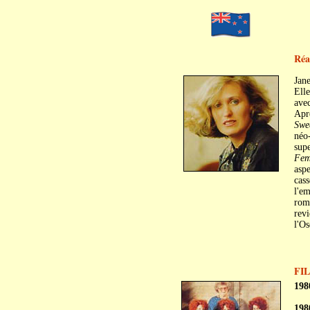
Réa
Jan
Elle
avec
Aprè
Swe
néo-
supe
Fe
asp
cass
l'em
roma
rev
l'Os
FI
198
198