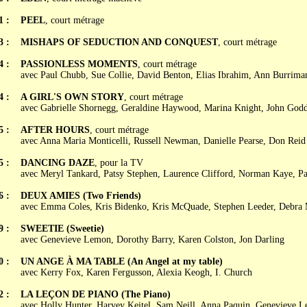
1 :
PEEL
, court métrage
3 :
MISHAPS OF SEDUCTION AND CONQUEST
, court métrage
4 :
PASSIONLESS MOMENTS
, court métrage
avec Paul Chubb, Sue Collie, David Benton, Elias Ibrahim, Ann Burrima
4 :
A GIRL'S OWN STORY
, court métrage
avec Gabrielle Shornegg, Geraldine Haywood, Marina Knight, John God
5 :
AFTER HOURS
, court métrage
avec Anna Maria Monticelli, Russell Newman, Danielle Pearse, Don Reid
5 :
DANCING DAZE
, pour la TV
avec Meryl Tankard, Patsy Stephen, Laurence Clifford, Norman Kaye, P
6 :
DEUX AMIES (Two Friends)
avec Emma Coles, Kris Bidenko, Kris McQuade, Stephen Leeder, Debra
9 :
SWEETIE (Sweetie)
avec Genevieve Lemon, Dorothy Barry, Karen Colston, Jon Darling
0 :
UN ANGE À MA TABLE (An Angel at my table)
avec Kerry Fox, Karen Fergusson, Alexia Keogh, I. Church
2 :
LA LEÇON DE PIANO (The Piano)
avec Holly Hunter, Harvey Keitel, Sam Neill, Anna Paquin, Genevieve 