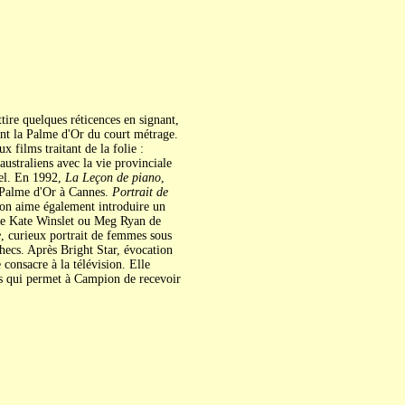
tire quelques réticences en signant,
nt la Palme d'Or du court métrage.
x films traitant de la folie :
australiens avec la vie provinciale
nel. En 1992,
La Leçon de piano
,
a Palme d'Or à Cannes.
Portrait de
ion aime également introduire un
me Kate Winslet ou Meg Ryan de
e
, curieux portrait de femmes sous
hecs. Après Bright Star, évocation
consacre à la télévision. Elle
s qui permet à Campion de recevoir