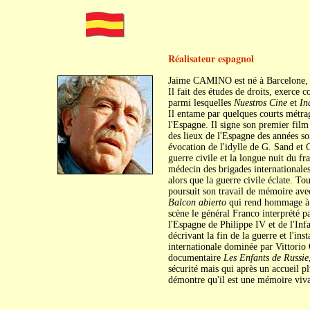
Réalisateur espagnol
Jaime CAMINO est né à Barcelone, l
Il fait des études de droits, exerce
parmi lesquelles
Nuestros Cine
et
In
Il entame par quelques courts métra
l'Espagne. Il signe son premier fil
des lieux de l'Espagne des années so
évocation de l'idylle de G. Sand et 
guerre civile et la longue nuit du f
médecin des brigades internationale
alors que la guerre civile éclate. To
poursuit son travail de mémoire av
Balcon abierto
qui rend hommage à F
scène le général Franco interprété 
l'Espagne de Philippe IV et de l'Inf
décrivant la fin de la guerre et l'ins
internationale dominée par Vittorio 
documentaire
Les Enfants de Russie
sécurité mais qui après un accueil p
démontre qu'il est une mémoire viva