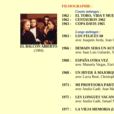
FILMOGRAPHIE :
c
c
Courts métrages :
1962 :
EL TORO, VIDA Y MU
1962 :
CENTAUROS 1962
1963 :
COPA DAVIS-1965
Longs métrages :
1963 :
LOS FELICES 60
avec Joaquim Jorda, Joan 
EL BALCON ABIERTO
1966 :
DEMAIN SERA UN AUTRE
(1984)
avec Juan Luis Galiardo, 
1968 :
ESPAÑA OTRA VEZ
avec Manuela Vargas, Enri
1968 :
UN HIVER À MAJORQUE 
avec Lucia Bosé, Christop
1973 :
MI PROFESORA PART
avec Analia Gadé, Juan Ma
1975 :
LES LONGUES VACANCES 
avec Analia Gadé, Ismael M
1977 :
LA VIEJA MEMORIA (La