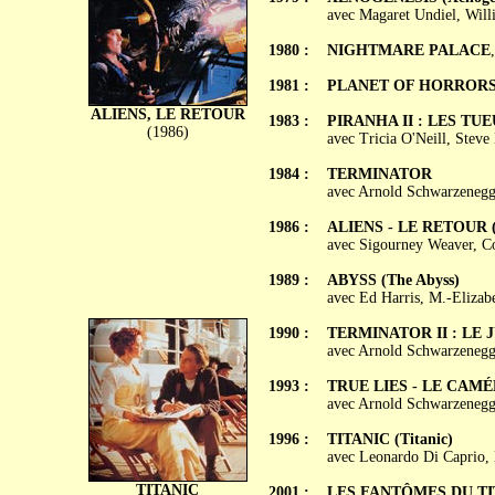
avec Magaret Undiel, Will
1980 :
NIGHTMARE PALACE
1981 :
PLANET OF HORROR
ALIENS, LE RETOUR
1983 :
PIRANHA II : LES TUEU
(1986)
avec Tricia O'Neill, Steve
1984 :
TERMINATOR
avec Arnold Schwarzenegge
1986 :
ALIENS - LE RETOUR (A
avec Sigourney Weaver, Co
1989 :
ABYSS (The Abyss)
avec Ed Harris, M.-Elizab
1990 :
TERMINATOR II : LE J
avec Arnold Schwarzenegg
1993 :
TRUE LIES - LE CAMÉL
avec Arnold Schwarzenegge
1996 :
TITANIC (Titanic)
avec Leonardo Di Caprio, K
TITANIC
2001 :
LES FANTÔMES DU TITAN