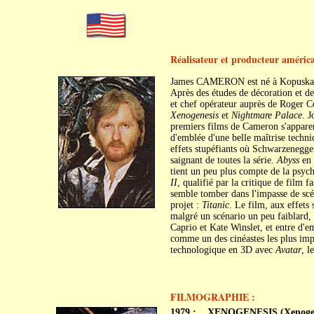
Réalisateur et producteur améric
James CAMERON est né à Kopuskasi
Après des études de décoration et de
et chef opérateur auprès de Roger Co
Xenogenesis
et
Nightmare Palace
. J
premiers films de Cameron s'appare
d'emblée d'une belle maîtrise techni
effets stupéfiants où Schwarzenegge
saignant de toutes la série.
Abyss
en 
tient un peu plus compte de la psych
II
, qualifié par la critique de film fa
semble tomber dans l'impasse de scén
projet :
Titanic
. Le film, aux effets
malgré un scénario un peu faiblard,
Caprio et Kate Winslet, et entre d'
comme un des cinéastes les plus impo
technologique en 3D avec
Avatar
, l
FILMOGRAPHIE :
1979 :
XENOGENESIS (Xenogen