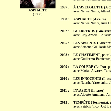
1997 :
À L'AVEUGLETTE (A Ci
ASPHALTE
avec Najwa Nimri, Alfredo
(1998)
1998 :
ASPHALTE (Asfalto)
avec Najwa Nimri, Juan Di
2002 :
GUERREROS (Guerrero
avec Eloy Azorin, Eduardo
2005 :
LES ABSENTS (Ausentes
avec Ariadna Gil, Jordi M
2008 :
LE CHÂTIMENT
, pour 
avec Guillermo Barrientos,
2009 :
LA COLÈRE (La Ira)
, p
avec Marian Alvarez, Tama
2010 :
LES INNOCENTS (Inoce
avec Natasha Yarovenko, J
2011 :
INVASION (Invasor)
avec Alberto Ammann, Anto
2012 :
TEMPÊTE (Tormenta)
, 
avec Patricia Vico, José L