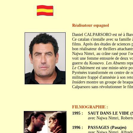
Réalisateur espagnol
Daniel CALPARSORO est né à Barce
Ce catalan s'installe avec sa famille
films. Après des études de sciences
bon réalisateur de thrillers attachants
Najwa Nimri, au crâne rasé pour l'oc
voit une femme entourée de deux vol
guerre du Kossovo.
Les Absents
repr
Le Châtiment
est une minie-série pou
Pyrénées transformée en centre de r
militaire frappé d'amnésie à son ret
Insiders
montre un groupe de braqueur
Calparsoro sans révolutionner le fil
FILMOGRAPHIE :
1995 :
SAUT DANS LE VIDE (Sal
avec Najwa Nimri, Roberto 
1996 :
PASSAGES (Pasajes)
avec Najwa Nimri, Alfredo