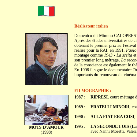
Réalisateur italien
Domenico dit Mimmo CALOPRESTI es
Après des études universitaires de ci
obtenant le premier prix au Festiv
réalise pour la RAI, en 1991,
Paolo 
montage comme
1943 - La scelta
e
son premier long métrage,
La secon
de la conscience est également le th
En 1998 il signe le documentaire
Tu
importants du renouveau du cinéma i
FILMOGRAPHIE :
1987 :
RIPRESI
, court métrage 
1989 :
FRATELLI MINORI
, co
1990 :
ALLA FIAT ERA COSI
,
1995 :
LA SECONDE FOIS (La s
MOTS D'AMOUR
avec Nanni Moretti, Valeri
(1998)