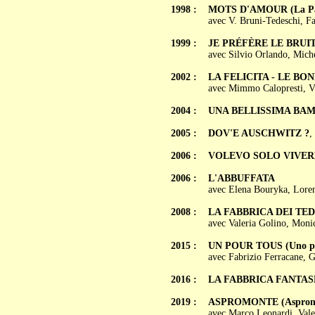
1998 :
MOTS D'AMOUR (La Paro
avec V. Bruni-Tedeschi, Fa
1999 :
JE PRÉFÈRE LE BRUIT D
avec Silvio Orlando, Miche
2002 :
LA FELICITA - LE BO
avec Mimmo Calopresti, Vin
2004 :
UNA BELLISSIMA BA
2005 :
DOV'E AUSCHWITZ ?
,
2006 :
VOLEVO SOLO VIVER
2006 :
L'ABBUFFATA
avec Elena Bouryka, Loren
2008 :
LA FABBRICA DEI TE
avec Valeria Golino, Monic
2015 :
UN POUR TOUS (Uno per
avec Fabrizio Ferracane, G
2016 :
LA FABBRICA FANTA
2019 :
ASPROMONTE (Aspromonte
avec Marco Leonardi, Vale