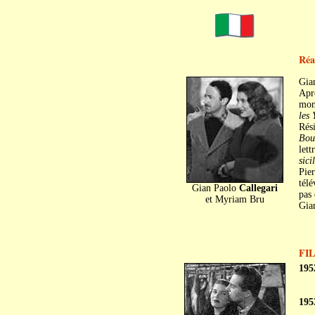
Réal
Gia
Aprè
mond
les 
Rési
Bou
lett
sici
Pier
télé
Gian Paolo
Callegari
pas 
et Myriam Bru
Gia
FI
195
195