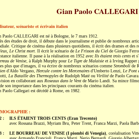
Gian Paolo CALLEGARI
isateur, scénariste et écrivain italien
n Paolo CALLEGARI est né à Bologne, le 7 mars 1912.
s des études de droit, il débute dans le journalisme et publie de nombreux arti
iale. Critique de cinéma dans plusieurs quotidiens, il écrit des drames et des
Yeux, Le Christ mort
. Il écrit le scénario de
Le Frisson du Ciel
de Giorgio Ferron
stance italienne. Il passe à la réalisation en 1952 avec
Ils étaient trois cents
et s
rreau de Venise
, à Ralph Murphy pour
Le Tigre de Malaisie
et à Irving Rapper
res plus que d'images, il va écrire de nombreux scénarios comme
Stromboli
de R
lien
d'Aldo Vergano,
Hercule contre les Mercenaires
d'Umberto Lenzi,
Le Pont 
otti,
La Bataille des Thermopyles
de Rudolph Maté ou
Virilité
de Paolo Cavara. 
vision en collaborant aux
Roseaux dans le Vent
de Mario Landi. Sa mince filmo
de son importance dans les principaux courants du cinéma italien.
n Paolo Callegari est décédé à Rome, en 1982.
LMOGRAPHIE :
2 :
ILS ÉTAIENT TROIS CENTS (Eran Trecento)
avec Rossana Brazzi, Myriam Bru, Peter Trent, Franca Marzi, Paola Bar
3 :
LE BOURREAU DE VENISE (I piombi di Venegia)
, coréalisation Vit
avec Armando Francioli, Franca Marzi, Nerio Bernardi, Giorgio Albertaz