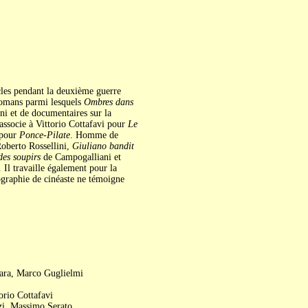
cles pendant la deuxième guerre
 romans parmi lesquels
Ombres dans
i et de documentaires sur la
'associe à Vittorio Cottafavi pour
Le
 pour
Ponce-Pilate
. Homme de
oberto Rossellini,
Giuliano bandit
des soupirs
de Campogalliani et
Il travaille également pour la
graphie de cinéaste ne témoigne
bara, Marco Guglielmi
torio Cottafavi
zi, Massimo Serato