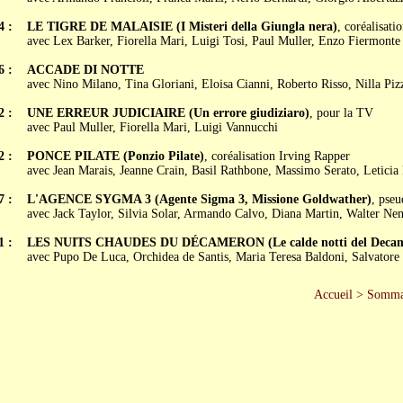
4 :
LE TIGRE DE MALAISIE (I Misteri della Giungla nera)
, coréalisat
avec Lex Barker, Fiorella Mari, Luigi Tosi, Paul Muller, Enzo Fiermonte
6 :
ACCADE DI NOTTE
avec Nino Milano, Tina Gloriani, Eloisa Cianni, Roberto Risso, Nilla Piz
2 :
UNE ERREUR JUDICIAIRE (Un errore giudiziaro)
, pour la TV
avec Paul Muller, Fiorella Mari, Luigi Vannucchi
2 :
PONCE PILATE (Ponzio Pilate)
, coréalisation Irving Rapper
avec Jean Marais, Jeanne Crain, Basil Rathbone, Massimo Serato, Letici
7 :
L'AGENCE SYGMA 3 (Agente Sigma 3, Missione Goldwather)
, pse
avec Jack Taylor, Silvia Solar, Armando Calvo, Diana Martin, Walter Ne
1 :
LES NUITS CHAUDES DU DÉCAMERON (Le calde notti del Decam
avec Pupo De Luca, Orchidea de Santis, Maria Teresa Baldoni, Salvatore 
Accueil
>
Somma