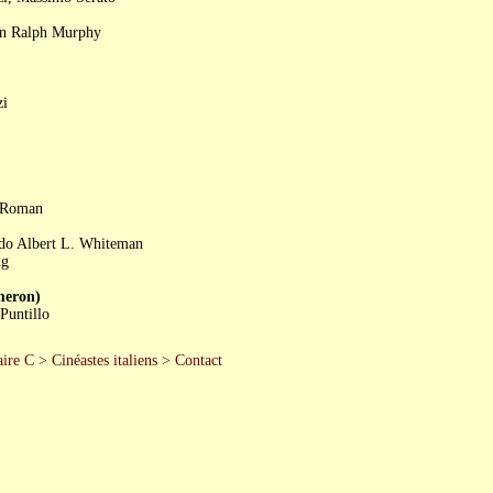
ion Ralph Murphy
zi
a Roman
udo Albert L. Whiteman
ng
eron)
Puntillo
ire C
>
Cinéastes italiens
>
Contact