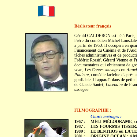
Réalisateur français
Gérald CALDERON est né à Paris, 
Frère du comédien Michel Lonsdale, 
à partir de 1960. Il occupera en qua
Financement du Cinéma et de l'Audio
tâches administratives et de product
Frédéric Rossif, Gérard Vienne et Fra
documentaires qui obtiennent de g
vivre, Les Contes sauvages
ou
Attavi
Paulette
, comédie farfelue d'après 
gonflable. Il apparaît dans de petits 
de Claude Sautet,
Lacenaire
de Franc
assiégée
.
FILMOGRAPHIE :
c
c
Courts métrages :
1967 :
MÉLI-MÉLODRAME
, 
1987 :
LES FOURMIS TISSE
1989 :
LE BENTHOS ou LA TE
2001 :
ORIGINE OCÉAN : 4 