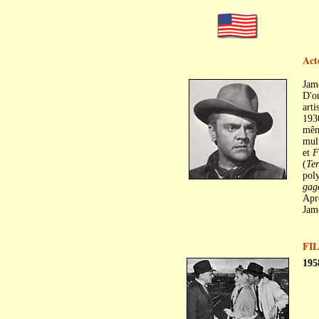
Act
Jam
D'or
arti
193
mêm
mult
et
F
(
Ter
poly
gag
Aprè
Jam
FI
195