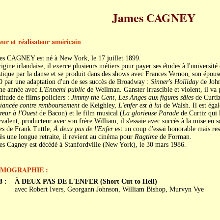
James CAGNEY
eur et réalisateur américain
es CAGNEY est né à New York, le 17 juillet 1899.
igine irlandaise, il exerce plusieurs métiers pour payer ses études à l'universit
stique par la danse et se produit dans des shows avec Frances Vernon, son épou
0 par une adaptation d'un de ses succès de Broadway :
Sinner's Holliday
de John 
e année avec
L'Ennemi public
de Wellman. Ganster irrascible et violent, il va 
itude de films policiers :
Jimmy the Gent, Les Anges aux figures sâles
de Curti
iancée contre remboursement
de Keighley,
L'enfer est à lui
de Walsh. Il est égal
reur à l'Ouest
de Bacon) et le film musical (
La glorieuse Parade
de Curtiz qui
valent, producteur avec son frère William, il s'essaie avec succès à la mise e
es
de Frank Tuttle,
À deux pas de l'Enfer
est un coup d'essai honorable mais rest
s une longue retraite, il revient au cinéma pour
Ragtime
de Forman.
es Cagney est décédé à Stanfordville (New York), le 30 mars 1986.
LMOGRAPHIE :
8 :
À DEUX PAS DE L'ENFER (Short Cut to Hell)
avec Robert Ivers, Georgann Johnson, William Bishop, Murvyn Vye