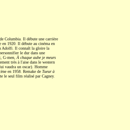
é de Columbia. Il débute une carrière
se en 1920. Il débute au cinéma en
Adolfi. Il connaît la gloire la
personnifier le dur dans une
z, G-men,
À chaque aube je meurs
ement très à l'aise dans le western
 lui vaudra un oscar). Homme
n scène en 1958. Remake de
Tueur à
e le seul film réalisé par Cagney.