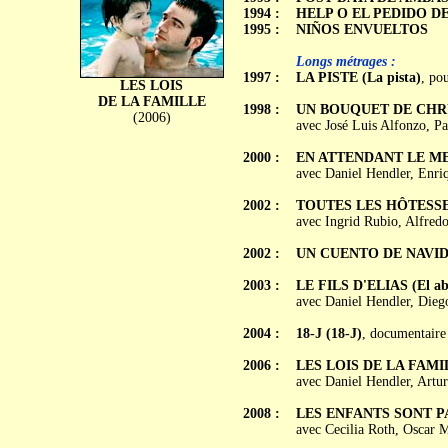
1994 :
HELP O EL PEDIDO D
1995 :
NIÑOS ENVUELTOS
Longs métrages :
1997 :
LA PISTE (La pista)
, po
LES LOIS
DE LA FAMILLE
1998 :
UN BOUQUET DE CHRYSAN
(2006)
avec José Luis Alfonzo, Pa
2000 :
EN ATTENDANT LE MESS
avec Daniel Hendler, Enriq
2002 :
TOUTES LES HÔTESSES V
avec Ingrid Rubio, Alfred
2002 :
UN CUENTO DE NAVI
2003 :
LE FILS D'ELIAS (El ab
avec Daniel Hendler, Dieg
2004 :
18-J (18-J)
, documentaire 
2006 :
LES LOIS DE LA FAMILL
avec Daniel Hendler, Artu
2008 :
LES ENFANTS SONT PART
avec Cecilia Roth, Oscar M