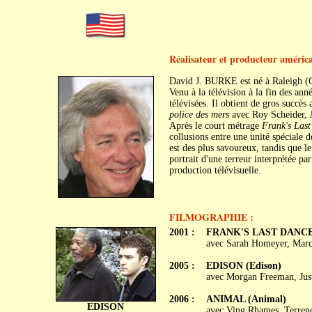
Réalisateur et producteur améric
David J. BURKE est né à Raleigh (C
Venu à la télévision à la fin des an
télévisées. Il obtient de gros succès
police des mers
avec Roy Scheider,
N
Après le court métrage
Frank's Las
collusions entre une unité spéciale
est des plus savoureux, tandis que le
portrait d'une terreur interprétée p
production télévisuelle.
FILMOGRAPHIE :
2001 :
FRANK'S LAST DANC
avec Sarah Homeyer, Marco
2005 :
EDISON (Edison)
avec Morgan Freeman, Just
2006 :
ANIMAL (Animal)
EDISON
avec Ving Rhames, Terren