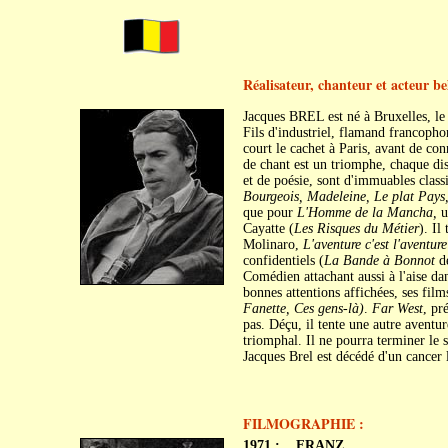
Réalisateur, chanteur et acteur be
Jacques BREL est né à Bruxelles, le
Fils d'industriel, flamand francophon
court le cachet à Paris, avant de co
de chant est un triomphe, chaque di
et de poésie, sont d'immuables class
Bourgeois, Madeleine, Le plat Pays
que pour
L'Homme de la Mancha,
u
Cayatte (
Les Risques du Métier
). Il
Molinaro,
L'aventure c'est l'aventure
confidentiels (
La Bande à Bonnot
de
Comédien attachant aussi à l'aise da
bonnes attentions affichées, ses film
Fanette, Ces gens-là)
.
Far West
, pr
pas. Déçu, il tente une autre aventur
triomphal. Il ne pourra terminer le 
Jacques Brel est décédé d'un cancer 
FILMOGRAPHIE :
1971 :
FRANZ