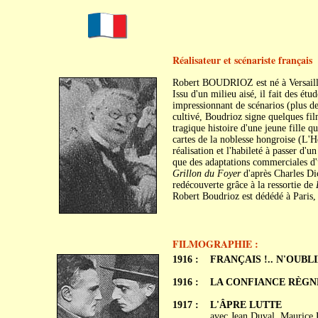
Réalisateur et scénariste français
Robert BOUDRIOZ est né à Versaille
Issu d'un milieu aisé, il fait des ét
impressionnant de scénarios (plus de
cultivé, Boudrioz signe quelques f
tragique histoire d'une jeune fille 
cartes de la noblesse hongroise (L'H
réalisation et l'habileté à passer d'u
que des adaptations commerciales d'
Grillon du Foyer
d'après Charles Di
redécouverte grâce à la ressortie de
Robert Boudrioz est dédédé à Paris, 
FILMOGRAPHIE :
1916 :
FRANÇAIS !.. N'OUBL
1916 :
LA CONFIANCE RÈGN
1917 :
L'ÂPRE LUTTE
avec Jean Duval, Maurice 