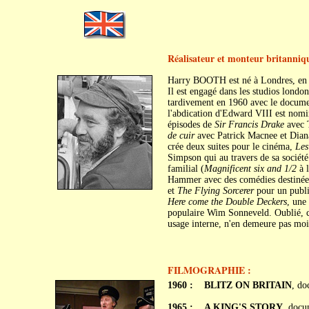
Réalisateur et monteur britanniqu
Harry BOOTH est né à Londres, en
Il est engagé dans les studios londo
tardivement en 1960 avec le docume
l'abdication d'Edward VIII est nomin
épisodes de
Sir Francis Drake
avec 
de cuir
avec Patrick Macnee et Dian
crée deux suites pour le cinéma,
Les
Simpson qui au travers de sa société
familial (
Magnificent six and 1/2
à l
Hammer avec des comédies destinée
et
The Flying Sorcerer
pour un public
Here come the Double Deckers
, une
populaire Wim Sonneveld. Oublié, ce
usage interne, n'en demeure pas mo
FILMOGRAPHIE :
1960 :
BLITZ ON BRITAIN
, do
1965 :
A KING'S STORY
, docu