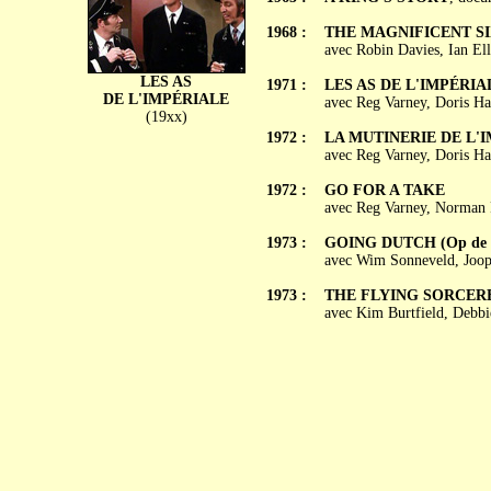
1968 :
THE MAGNIFICENT SIX
avec Robin Davies, Ian El
LES AS
1971 :
LES AS DE L'IMPÉRIALE
DE L'IMPÉRIALE
avec Reg Varney, Doris H
(19xx)
1972 :
LA MUTINERIE DE L'IM
avec Reg Varney, Doris Ha
1972 :
GO FOR A TAKE
avec Reg Varney, Norman 
1973 :
GOING DUTCH (Op de Ho
avec Wim Sonneveld, Joop
1973 :
THE FLYING SORCER
avec Kim Burtfield, Debbi