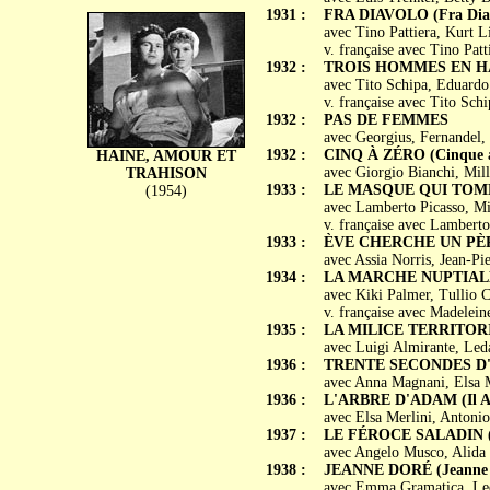
1931 :
FRA DIAVOLO (Fra Dia
avec Tino Pattiera, Kurt L
v. française avec Tino Pat
1932 :
TROIS HOMMES EN HABI
avec Tito Schipa, Eduardo 
v. française avec Tito Sch
1932 :
PAS DE FEMMES
avec Georgius, Fernandel,
1932 :
CINQ À ZÉRO (Cinque a
HAINE, AMOUR ET
avec Giorgio Bianchi, Mill
TRAHISON
1933 :
LE MASQUE QUI TOMBE (
(1954)
avec Lamberto Picasso, Mi
v. française avec Lamberto
1933 :
ÈVE CHERCHE UN PÈ
avec Assia Norris, Jean-P
1934 :
LA MARCHE NUPTIALE (
avec Kiki Palmer, Tullio C
v. française avec Madelein
1935 :
LA MILICE TERRITORIALE
avec Luigi Almirante, Led
1936 :
TRENTE SECONDES D'AM
avec Anna Magnani, Elsa Me
1936 :
L'ARBRE D'ADAM (Il Al
avec Elsa Merlini, Antonio
1937 :
LE FÉROCE SALADIN (Il
avec Angelo Musco, Alida 
1938 :
JEANNE DORÉ (Jeanne 
avec Emma Gramatica, Leon