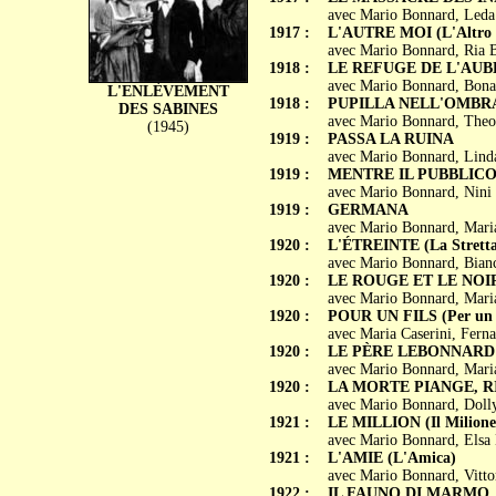
avec Mario Bonnard, Leda
1917 :
L'AUTRE MOI (L'Altro 
avec Mario Bonnard, Ria B
1918 :
LE REFUGE DE L'AUBE (I
avec Mario Bonnard, Bonav
L'ENLÈVEMENT
1918 :
PUPILLA NELL'OMBR
DES SABINES
avec Mario Bonnard, Theo 
(1945)
1919 :
PASSA LA RUINA
avec Mario Bonnard, Linda 
1919 :
MENTRE IL PUBBLICO
avec Mario Bonnard, Nini D
1919 :
GERMANA
avec Mario Bonnard, Maria
1920 :
L'ÉTREINTE (La Stretta
avec Mario Bonnard, Bian
1920 :
LE ROUGE ET LE NOIR (I
avec Mario Bonnard, Maria 
1920 :
POUR UN FILS (Per un f
avec Maria Caserini, Ferna
1920 :
LE PÈRE LEBONNARD (
avec Mario Bonnard, Maria 
1920 :
LA MORTE PIANGE, RI
avec Mario Bonnard, Doll
1921 :
LE MILLION (Il Milione
avec Mario Bonnard, Elsa 
1921 :
L'AMIE (L'Amica)
avec Mario Bonnard, Vittor
1922 :
IL FAUNO DI MARMO