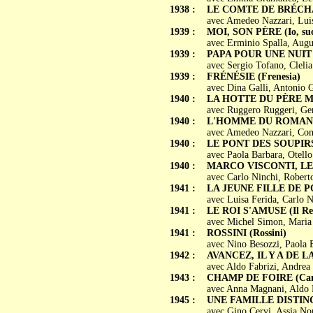
1938 :
LE COMTE DE BRÉCHARD
avec Amedeo Nazzari, Luis
1939 :
MOI, SON PÈRE (Io, suo
avec Erminio Spalla, Augus
1939 :
PAPA POUR UNE NUIT (P
avec Sergio Tofano, Cleli
1939 :
FRÉNÉSIE (Frenesia)
avec Dina Galli, Antonio G
1940 :
LA HOTTE DU PÈRE MAR
avec Ruggero Ruggeri, Ger
1940 :
L'HOMME DU ROMAN (L
avec Amedeo Nazzari, Conc
1940 :
LE PONT DES SOUPIRS (I
avec Paola Barbara, Otello
1940 :
MARCO VISCONTI, LE 
avec Carlo Ninchi, Roberto
1941 :
LA JEUNE FILLE DE PORT
avec Luisa Ferida, Carlo N
1941 :
LE ROI S'AMUSE (Il Re s
avec Michel Simon, Maria 
1941 :
ROSSINI (Rossini)
avec Nino Besozzi, Paola 
1942 :
AVANCEZ, IL Y A DE LA 
avec Aldo Fabrizi, Andrea 
1943 :
CHAMP DE FOIRE (Camp
avec Anna Magnani, Aldo F
1945 :
UNE FAMILLE DISTINGUÉ
avec Gino Cervi, Assia Nor