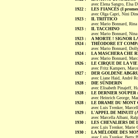
avec Elena Sangro, Elsa D
1922 :
LES FIANCÉS (I promess
avec Olga Capri, Nini Dine
1923 :
IL TRITTICO
avec Mario Bonnard, Rina 
1923 :
IL TACCHINO
avec Mario Bonnard, Nina
1923 :
A MORTE ! SIGNOR 
1924 :
THÉODORE ET COMPAGN
avec Mario Bonnard, Dolly
1924 :
LA MASCHERA CHE R
avec Mario Bonnard, Marcel
1926 :
LE CIRQUE DE LA VIE (D
avec Fritz Kampers, Marce
1927 :
DER GOLDENE ABGR
avec Liane Haid, André Ro
1928 :
DIE SÜNDERIN
avec Elisabeth Pinajeff, 
1928 :
LE DERNIER SOUPER (Da
avec Heinrich George, Marc
1928 :
LE DRAME DU MONT CE
avec Luis Trenker, Marcel
1929 :
L'APPEL DE MINUIT (An
avec Marcella Albani, Ralp
1930 :
LES CHEVALIERS DE
avec Luis Trenker, Marie 
1930 :
LA MÉLODIE DES MONTA
avec Luis Trenker, Betty 