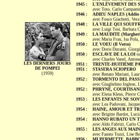
1945 :
L'ENLÈVEMENT DES SABI
avec Toto, Carlo Campanini
1946 :
ADIEU NAPLES (Addio mi
avec Fosco Giachetti, Vera
1948 :
LA VILLE QUI SOUFFRE 
avec Luigi Tosi, Barbara 
1949 :
LA MAUDITE (Margherit
avec Maria Frau, Isa Pola
1950 :
LE VOEU (Il Votto)
avec Doris Duranti, Giorg
1950 :
ESCLAVE DE LA LOI
o
avec Charles Vanel, Antone
LES DERNIERS JOURS
1951 :
TRENTE-HUITIÈME PARA
DE POMPEI
1951 :
STASERA SCIOPERO
(1959)
avec Renato Mariani, Laur
1952 :
TORMENTO DEL PAS
avec Giuglielmo Inglese, L
1952 :
PHRYNÉ, COURTISANE D'
avec Elena Kleus, Pierre C
1953 :
LES ENFANTS NE SONT P
avec Lea Padovani, Jacques
1954 :
HAINE, AMOUR ET TRA
avec Brigitte Bardot, Luci
1954 :
HANNO RUBATO UN 
avec Aldo Fabrizi, Carlo 
1955 :
LES ANGES AUX MAINS
avec Fausto Tozzi, Lise Bo
1956 :
MI PERMETTE, BABBO