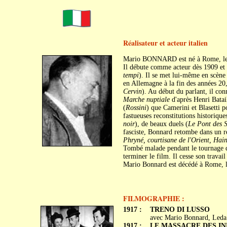
Réalisateur et acteur italien
Mario BONNARD est né à Rome, le
Il débute comme acteur dès 1909 et 
tempi
). Il se met lui-même en scène 
en Allemagne à la fin des années 20
Cervin
). Au début du parlant, il co
Marche nuptiale
d'après Henri Batai
(
Rossini
) que Camerini et Blasetti p
fastueuses reconstitutions historiques
noir
), de beaux duels (
Le Pont des S
fasciste, Bonnard retombe dans un r
Phryné, courtisane de l'Orient, Hai
Tombé malade pendant le tournage 
terminer le film. Il cesse son travai
Mario Bonnard est décédé à Rome, 
FILMOGRAPHIE :
1917 :
TRENO DI LUSSO
avec Mario Bonnard, Leda 
1917 :
LE MASSACRE DES INNOC