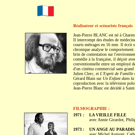
Réalisateur et scénariste français
Jean-Pierre BLANC est né à Charent
Il interrompt des études de médecin
courts métrages en 16 mm. Il écrit 
chronique analyse le comportement a
brin de contestation sur l'environne
comédie à la française, il déçoit a
conventionnelle entre un employé de
d'un cinéma commercial sans grand 
Julien Clerc, et
L'Esprit de Famille
d
Gérard Blain sur
Un Enfant dans la 
coproduction avec la télévision polo
Jean-Pierre Blanc est décédé à Sain
FILMOGRAPHIE :
1971 :
LA VIEILLE FILLE
avec Annie Girardot, Phili
1973 :
UN ANGE AU PARADIS
avec Michel Aumont, Cath