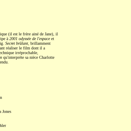
 (il est le frère ainé de Jane), il
cipe à
2001 odyssée de l'espace
et
ig.
Secret brûlant
, brillamment
 réaliser le film dont il a
echnique irréprochable,
en
qu'interprète sa nièce Charlotte
tendu.
on
a Jones
hler