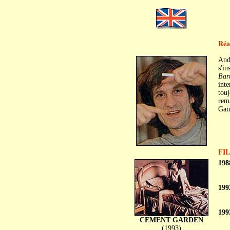
Réa
Andr
s'in
Bar
inte
touj
rema
Gain
FI
198
199
199
CEMENT GARDEN
(1993)