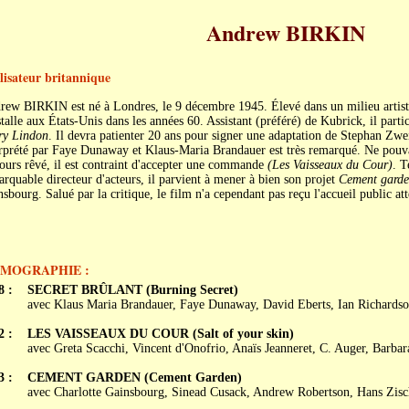
Andrew BIRKIN
lisateur britannique
ew BIRKIN est né à Londres, le 9 décembre 1945. Élevé dans un milieu artistique
stalle aux États-Unis dans les années 60. Assistant (préféré) de Kubrick, il parti
ry Lindon
. Il devra patienter 20 ans pour signer une adaptation de Stephan Zwe
rprété par Faye Dunaway et Klaus-Maria Brandauer est très remarqué. Ne pouvant
ours rêvé, il est contraint d'accepter une commande
(Les Vaisseaux du Cour)
. T
rquable directeur d'acteurs, il parvient à mener à bien son projet
Cement gard
sbourg. Salué par la critique, le film n'a cependant pas reçu l'accueil public at
LMOGRAPHIE :
8 :
SECRET BRÛLANT (Burning Secret)
avec Klaus Maria Brandauer, Faye Dunaway, David Eberts, Ian Richards
2 :
LES VAISSEAUX DU COUR (Salt of your skin)
avec Greta Scacchi, Vincent d'Onofrio, Anaïs Jeanneret, C. Auger, Barbar
3 :
CEMENT GARDEN (Cement Garden)
avec Charlotte Gainsbourg, Sinead Cusack, Andrew Robertson, Hans Zisc