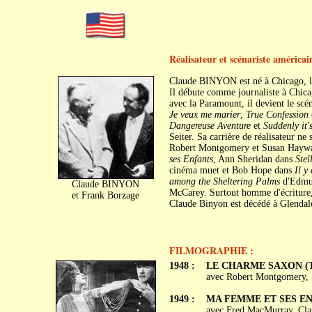
Réalisateur et scénariste américai
Claude BINYON est né à Chicago, l
Il débute comme journaliste à Chica
avec la Paramount, il devient le sc
Je veux me marier
,
True Confession
Dangereuse Aventure
et
Suddenly it'
Seiter. Sa carrière de réalisateur ne
Robert Montgomery et Susan Haywar
ses Enfants
, Ann Sheridan dans
Stel
cinéma muet et Bob Hope dans
Il y
among the Sheltering Palms
d'Edmu
Claude BINYON
McCarey. Surtout homme d'écriture,
et Frank Borzage
Claude Binyon est décédé à Glendale
FILMOGRAPHIE :
1948 :
LE CHARME SAXON (Th
avec Robert Montgomery, 
1949 :
MA FEMME ET SES ENF
avec Fred MacMurray, Clau