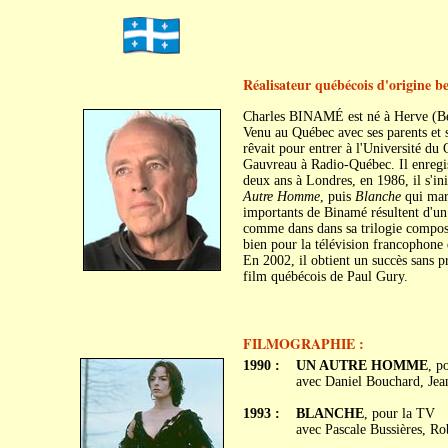
Réalisateur québécois d'origine be
Charles BINAMÉ est né à Herve (Be
Venu au Québec avec ses parents et s
rêvait pour entrer à l'Université du
Gauvreau à Radio-Québec. Il enregist
deux ans à Londres, en 1986, il s'init
Autre Homme
, puis
Blanche
qui marq
importants de Binamé résultent d'un 
comme dans dans sa trilogie compo
bien pour la télévision francophone 
En 2002, il obtient un succès sans 
film québécois de Paul Gury.
FILMOGRAPHIE :
1990 :
UN AUTRE HOMME
, p
avec Daniel Bouchard, Jea
1993 :
BLANCHE
, pour la TV
avec Pascale Bussières, Rob