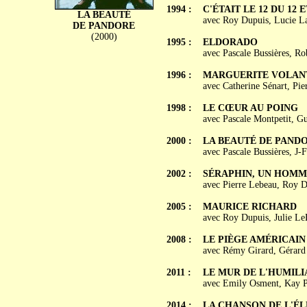
1994 :
C'ÉTAIT LE 12 DU 12 
LA BEAUTÉ
avec Roy Dupuis, Lucie Lau
DE PANDORE
(2000)
1995 :
ELDORADO
avec Pascale Bussières, R
1996 :
MARGUERITE VOLAN
avec Catherine Sénart, Pie
1998 :
LE CŒUR AU POING
avec Pascale Montpetit, 
2000 :
LA BEAUTÉ DE PAND
avec Pascale Bussières, J
2002 :
SÉRAPHIN, UN HOMM
avec Pierre Lebeau, Roy D
2005 :
MAURICE RICHARD
avec Roy Dupuis, Julie LeB
2008 :
LE PIÈGE AMÉRICAIN
avec Rémy Girard, Gérard
2011 :
LE MUR DE L'HUMILIAT
avec Emily Osment, Kay P
2014 :
LA CHANSON DE L'ÉLÉ