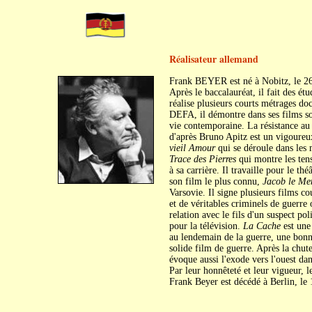
Réalisateur allemand
Frank BEYER est né à Nobitz, le 2
Après le baccalauréat, il fait des é
réalise plusieurs courts métrages do
DEFA, il démontre dans ses films son
vie contemporaine. La résistance au
d'après Bruno Apitz est un vigoureux
vieil Amour
qui se déroule dans les m
Trace des Pierres
qui montre les tens
à sa carrière. Il travaille pour le th
son film le plus connu,
Jacob le Me
Varsovie. Il signe plusieurs films 
et de véritables criminels de guerre
relation avec le fils d'un suspect po
pour la télévision.
La Cache
est un
au lendemain de la guerre, une bonn
solide film de guerre. Après la chu
évoque aussi l'exode vers l'ouest da
Par leur honnêteté et leur vigueur, 
Frank Beyer est décédé à Berlin, le 