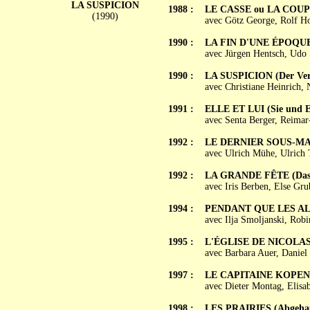
LA SUSPICION
1988 :
LE CASSE ou LA COUPU
(1990)
avec Götz George, Rolf H
1990 :
LA FIN D'UNE ÉPOQUE 
avec Jürgen Hentsch, Udo
1990 :
LA SUSPICION (Der Ver
avec Christiane Heinrich,
1991 :
ELLE ET LUI (Sie und E
avec Senta Berger, Reimar
1992 :
LE DERNIER SOUS-MARI
avec Ulrich Mühe, Ulrich
1992 :
LA GRANDE FÊTE (Das g
avec Iris Berben, Else Gru
1994 :
PENDANT QUE LES ALL
avec Ilja Smoljanski, Rob
1995 :
L'ÉGLISE DE NICOLAS (
avec Barbara Auer, Danie
1997 :
LE CAPITAINE KOPENIC
avec Dieter Montag, Elisa
1998 :
LES PRAIRIES (Abgeha