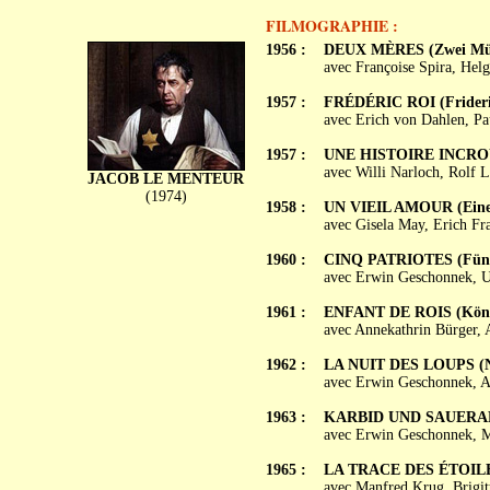
FILMOGRAPHIE :
1956 :
DEUX MÈRES (Zwei Müt
avec Françoise Spira, He
1957 :
FRÉDÉRIC ROI (Fridericu
avec Erich von Dahlen, Pa
1957 :
UNE HISTOIRE INCROYABL
avec Willi Narloch, Rolf 
JACOB LE MENTEUR
(1974)
1958 :
UN VIEIL AMOUR (Eine 
avec Gisela May, Erich Fr
1960 :
CINQ PATRIOTES (Fünf 
avec Erwin Geschonnek, U
1961 :
ENFANT DE ROIS (Köni
avec Annekathrin Bürger, 
1962 :
LA NUIT DES LOUPS (Na
avec Erwin Geschonnek, A
1963 :
KARBID UND SAUER
avec Erwin Geschonnek, M
1965 :
LA TRACE DES ÉTOILES 
avec Manfred Krug, Brigit