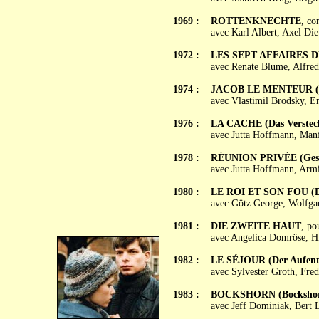
1969 :
ROTTENKNECHTE
, co
avec Karl Albert, Axel Di
1972 :
LES SEPT AFFAIRES DE 
avec Renate Blume, Alfred
1974 :
JACOB LE MENTEUR (Ja
avec Vlastimil Brodsky, 
1976 :
LA CACHE (Das Verstec
avec Jutta Hoffmann, Man
1978 :
RÉUNION PRIVÉE (Geschl
avec Jutta Hoffmann, Armi
1980 :
LE ROI ET SON FOU (De
avec Götz George, Wolfgan
1981 :
DIE ZWEITE HAUT
, po
avec Angelica Domröse, Hi
1982 :
LE SÉJOUR (Der Aufent
avec Sylvester Groth, Fre
1983 :
BOCKSHORN (Bocksho
avec Jeff Dominiak, Bert 