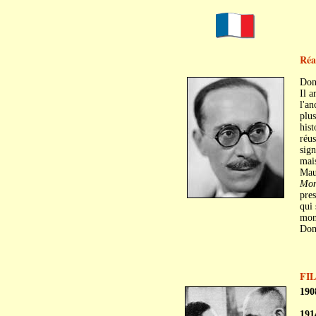
Réa
Dom
Il a
l'an
plus
his
réus
sign
mais
Mau
Mon
pres
qui 
mon
Dom
FI
190
191