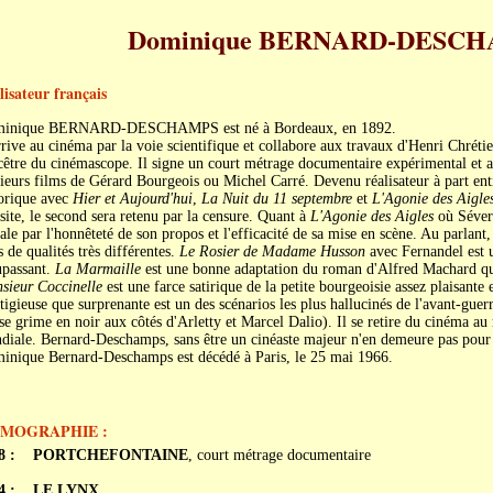
Dominique BERNARD-DESC
lisateur français
inique BERNARD-DESCHAMPS est né à Bordeaux, en 1892.
rrive au cinéma par la voie scientifique et collabore aux travaux d'Henri Chrét
cêtre du cinémascope. Il signe un court métrage documentaire expérimental et 
ieurs films de Gérard Bourgeois ou Michel Carré. Devenu réalisateur à part entiè
torique avec
Hier et Aujourd'hui
,
La Nuit du 11 septembre
et
L'Agonie des Aigle
site, le second sera retenu par la censure. Quant à
L'Agonie des Aigles
où Séver
ale par l'honnêteté de son propos et l'efficacité de sa mise en scène. Au parlant,
 de qualités très différentes.
Le Rosier de Madame Husson
avec Fernandel est u
passant.
La Marmaille
est une bonne adaptation du roman d'Alfred Machard qui é
sieur Coccinelle
est une farce satirique de la petite bourgeoisie assez plaisante 
tigieuse que surprenante est un des scénarios les plus hallucinés de l'avant-guer
se grime en noir aux côtés d'Arletty et Marcel Dalio). Il se retire du cinéma 
diale. Bernard-Deschamps, sans être un cinéaste majeur n'en demeure pas pour
inique Bernard-Deschamps est décédé à Paris, le 25 mai 1966.
LMOGRAPHIE :
8 :
PORTCHEFONTAINE
, court métrage documentaire
4 :
LE LYNX