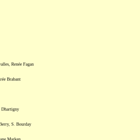
valles, Renée Fagan
rée Brabant
 Dhartigny
Berry, S. Bourday
 Jane Marken