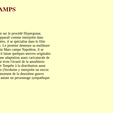
HAMPS
ien sur le procédé Hypergonar,
apparaît comme interprète dans
re, il se spécialise dans le film
s
. Le premier demeure sa meilleure
in Mars campe Napoléon, il se
 il laisse quelques œuvres originales
ne adaptation assez caricaturale de
vite l'écueil de la sensiblerie.
et
Tempête
à la distribution aussi
re (Stroheim y interprète un escroc
au moment de la deuxième guerre
 autant un personnage sympathique.