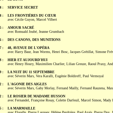
4 :
SERVICE SECRET
4 :
LES FRONTIÈRES DU CŒUR
avec Cécile Guyon, Marcel Vilbert
5 :
AMOUR SACRÉ
avec Romuald Joubé, Jeanne Grumbach
6 :
DES CANONS, DES MUNITIONS
7 :
48, AVENUE DE L'OPÉRA
avec Harry Baur, Jean Worms, Henri Bosc, Jacques Grétillat, Simone Fré
8 :
HIER ET AUJOURD'HUI
avec Henry Houry, Maximilien Charlier, Lilian Greuze, Raoul Praxy, And
9 :
LA NUIT DU 11 SEPTEMBRE
avec Séverin Mars, Vera Karalli, Eugénie Boldireff, Paul Vermoyal
2 :
L'AGONIE DES AIGLES
avec Séverin Mars, Gaby Morlay, Fernand Mailly, Fernand Rauzena, Max
2 :
LE ROSIER DE MADAME HUSSON
avec Fernandel, Françoise Rosay, Colette Darfeuil, Marcel Simon, Mady 
5 :
LA MARMAILLE
avec Florelle, Pierre Larquey, Hélène Perdrière, Paul Azaïs, Pierre Dux,