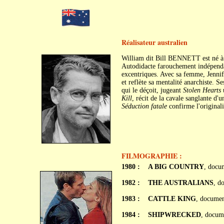
Réalisateur australien
William dit Bill BENNETT est né à
Autodidacte farouchement indépendant
excentriques. Avec sa femme, Jennife
et reflète sa mentalité anarchiste. S
qui le déçoit, jugeant
Stolen Hearts
Kill
, récit de la cavale sanglante d'u
Séduction fatale
confirme l'originali
FILMOGRAPHIE :
1980 :
A BIG COUNTRY
, docu
1982 :
THE AUSTRALIANS
, d
1983 :
CATTLE KING
, documen
1984 :
SHIPWRECKED
, docum