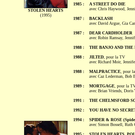
1985 :
A STREET DO DIE
avec Chris Haywood, Jenni
STOLEN HEARTS
(1995)
1987 :
BACKLASH
avec David Argue, Gia Car
1987 :
DEAR CARDHOLDER
avec Robin Ramsay, Jenni
1988 :
THE BANJO AND THE
1988 :
JILTED
, pour la TV
avec Richard Moir, Jennife
1988 :
MALPRACTICE
, pour l
avec Caz Lederman, Bob Ba
1989 :
MORTGAGE
, pour la T
avec Brian Vriends, Doris
1991 :
THE CHELMSFORD S
1992 :
YOU HAVE NO SECRE
1994 :
SPIDER & ROSE (Spider
avec Simon Bossell, Ruth C
1995 :
STOLEN HEARTS, POUR